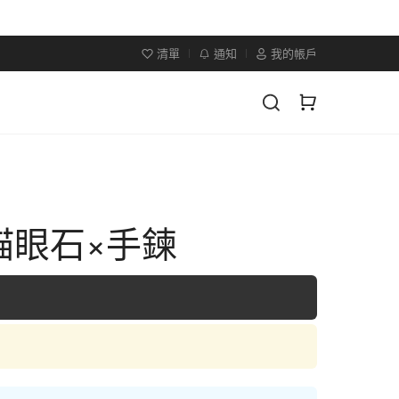
清單
通知
我的帳戶
貓眼石×手鍊