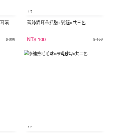
1
/5
墜耳環
蕾絲貓耳朵抓皺×髮箍×共三色
NT
$ 100
$ 390
$ 150
1
/6