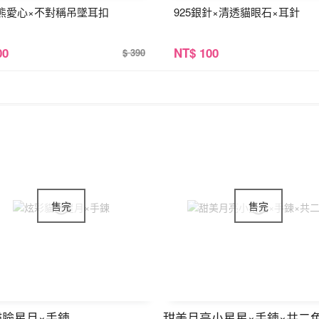
熊愛心×不對稱吊墜耳扣
925銀針×清透貓眼石×耳針
00
NT
$ 100
$ 390
貓臉星月×手鍊
甜美月亮小星星×手鍊×共二