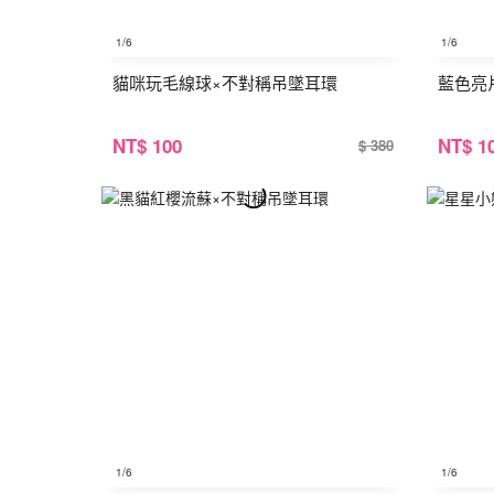
1
/6
1
/6
貓咪玩毛線球×不對稱吊墜耳環
藍色亮
NT
$ 100
NT
$ 1
$ 380
1
/6
1
/6