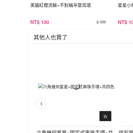
黑貓紅櫻流蘇×不對稱吊墜耳環
星星小
NT
$ 100
NT
$ 1
$ 390
其他人也買了
烏斯×手環
六角幾何星星×固定式串珠手環×共
炫彩