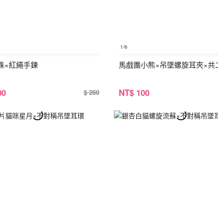
1
/6
珠×紅繩手鍊
馬戲團小熊×吊墜螺旋耳夾×共
00
NT
$ 100
$ 260