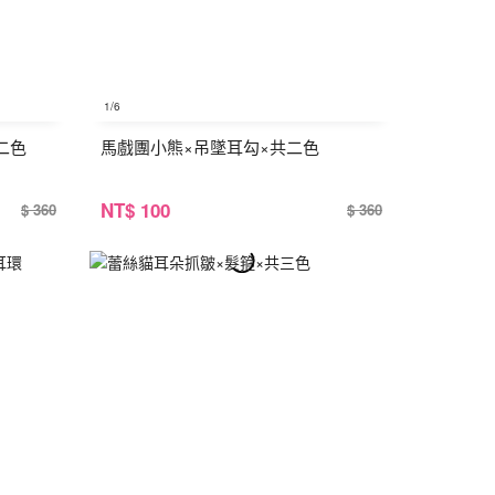
1
/6
二色
馬戲團小熊×吊墜耳勾×共二色
NT
$ 100
$ 360
$ 360