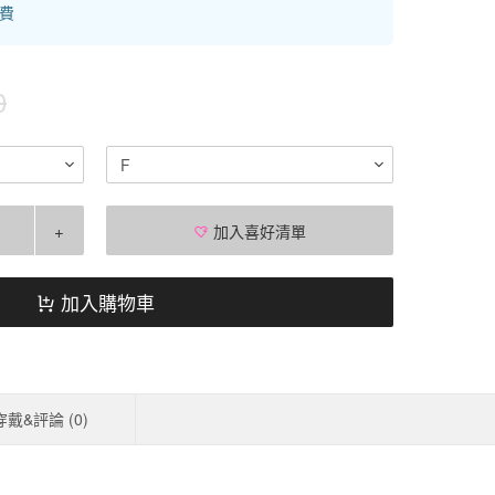
運費
0
F
+
加入喜好清單
加入購物車
穿戴&評論 (
0
)