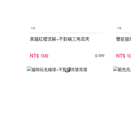
1
/6
1
/6
黑貓紅櫻流蘇×不對稱三角耳夾
雙蛇搶
NT
$ 100
NT
$ 1
$ 390