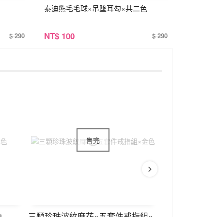
泰迪熊毛毛球×吊墜耳勾×共二色
NT
$ 100
$ 290
$ 290
色
三顆珍珠波紋麻花×五套件戒指組×
愛心蝴蝶領結