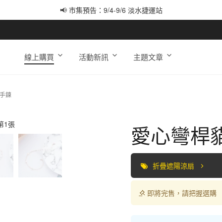
📢 市集預告：9/4-9/6 淡水捷運站
📢 市集預告：9/12-9/13 八里海巡基地
📢 市集預告：8/22-8/23 桃園青埔置地廣場
線上購買
活動新訊
主題文章
手鍊
愛心彎桿
折疊遮陽涼扇
即將完售，請把握選購