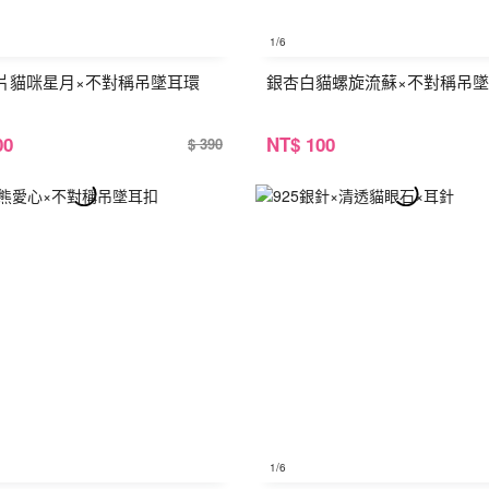
1
/6
片貓咪星月×不對稱吊墜耳環
銀杏白貓螺旋流蘇×不對稱吊
00
NT
$ 100
$ 390
1
/6