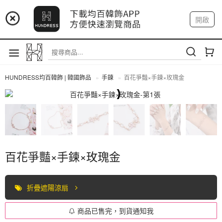
📢 市集預告：9/4-9/6 淡水捷運站
開啟
登入
註冊
📢 市集預告：9/12-9/13 八里海巡基地
我的帳戶
📢 市集預告：8/22-8/23 桃園青埔置地廣場
HUNDRESS均百韓飾 | 韓國飾品
手鍊
百花爭豔×手鍊×玫瑰金
手鍊
百花爭豔×手鍊×玫瑰金
折疊遮陽涼扇
商品已售完，到貨通知我