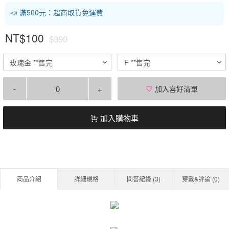
📣 滿500元：超商取貨免運費
NT$100
$390
玫瑰金 **售完
F **售完
-
+
加入喜好清單
加入購物車
商品介紹
詳細規格
問答紀錄 (
3
)
穿戴&評論 (
0
)