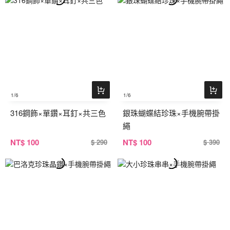
1
/6
1
/6
316鋼飾×單鑽×耳釘×共三色
銀珠蝴蝶結珍珠×手機腕帶掛
繩
NT
$ 100
NT
$ 100
$ 290
$ 390