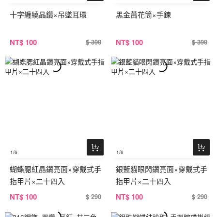
十字纏繞晶鑽×吊墜耳環
黑金萬花筒×手鍊
NT
$ 100
NT
$ 100
$ 390
$ 390
1
/6
1
/6
蝴蝶腮紅晶鑽亮面×穿戴式手
銀藍貓眼閃鑽亮面×穿戴式手
指甲片×二十四入
指甲片×二十四入
NT
$ 100
NT
$ 100
$ 290
$ 290