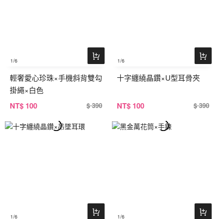
1
/6
1
/6
輕奢愛心珍珠×手機斜背雙勾
十字纏繞晶鑽×U型耳骨夾
掛繩×白色
NT
$ 100
NT
$ 100
$ 390
$ 390
1
/6
1
/6