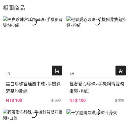
相關商品
1
/6
1
/6
黑白珍珠宮廷風串珠×手機斜
輕奢愛心珍珠×手機斜背雙勾
背雙勾掛繩
掛繩×粉紅
NT
$ 100
NT
$ 100
$ 390
$ 390