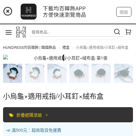
📢 市集預告：9/4-9/6 淡水捷運站
開啟
登入
註冊
📢 市集預告：9/12-9/13 八里海巡基地
我的帳戶
📢 市集預告：8/22-8/23 桃園青埔置地廣場
HUNDRESS均百韓飾 | 韓國飾品
禮盒
小烏龜×適用戒指/小耳釘×絨布盒
禮盒
小烏龜×適用戒指/小耳釘×絨布盒
折疊遮陽涼扇
📣 滿500元：超商取貨免運費