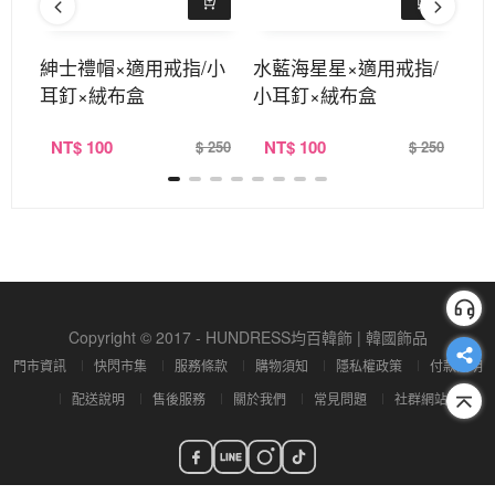
釘/
紳士禮帽×適用戒指/小
水藍海星星×適用戒指/
杯
耳釘×絨布盒
小耳釘×絨布盒
耳
NT
$ 100
NT
$ 100
N
259
$ 250
$ 250
Copyright © 2017 - HUNDRESS均百韓飾 | 韓國飾品
門市資訊
快閃市集
服務條款
購物須知
隱私權政策
付款說明
配送說明
售後服務
關於我們
常見問題
社群網站