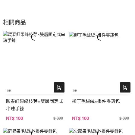
相關商品
1
/6
1
/6
暖春紅果綠枝芽×雙層固定式
柳丁毛絨絨×掛件零錢包
串珠手鍊
NT
$ 100
NT
$ 100
$ 390
$ 390