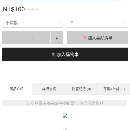
NT$100
$250
小烏龜
F
-
+
加入喜好清單
加入購物車
商品介紹
詳細規格
問答紀錄 (
0
)
穿戴&評論 (
0
)
此商品僅有飾品盒子與紙袋；不含示範飾品