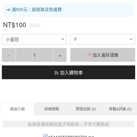
📣 滿500元：超商取貨免運費
NT$100
$250
小皇冠
F
-
+
加入喜好清單
加入購物車
商品介紹
詳細規格
問答紀錄 (
0
)
穿戴&評論 (
0
)
此商品僅有飾品盒子與紙袋；不含示範飾品