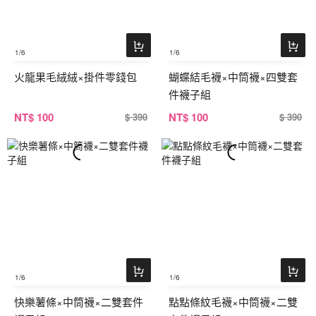
1
/6
1
/6
火龍果毛絨絨×掛件零錢包
蝴蝶結毛襪×中筒襪×四雙套
件襪子組
NT
$ 100
NT
$ 100
$ 390
$ 390
1
/6
1
/6
快樂薯條×中筒襪×二雙套件
點點條紋毛襪×中筒襪×二雙