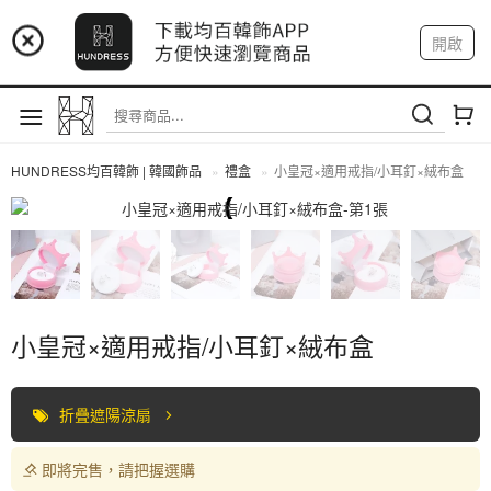
📢 市集預告：9/4-9/6 淡水捷運站
開啟
登入
註冊
📢 市集預告：9/12-9/13 八里海巡基地
我的帳戶
📢 市集預告：8/22-8/23 桃園青埔置地廣場
HUNDRESS均百韓飾 | 韓國飾品
禮盒
小皇冠×適用戒指/小耳釘×絨布盒
禮盒
小皇冠×適用戒指/小耳釘×絨布盒
折疊遮陽涼扇
即將完售，請把握選購