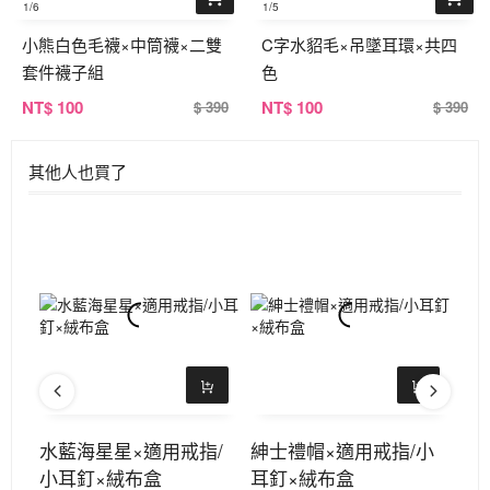
1
/6
1
/5
小熊白色毛襪×中筒襪×二雙
C字水貂毛×吊墜耳環×共四
套件襪子組
色
NT
$ 100
NT
$ 100
$ 390
$ 390
其他人也買了
×共
水藍海星星×適用戒指/
紳士禮帽×適用戒指/小
雪
小耳釘×絨布盒
耳釘×絨布盒
鍊