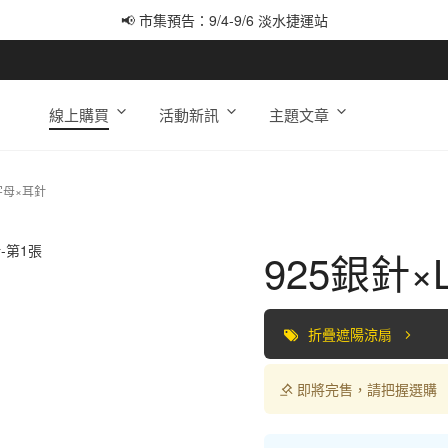
📢 市集預告：9/4-9/6 淡水捷運站
📢 市集預告：9/12-9/13 八里海巡基地
📢 市集預告：8/22-8/23 桃園青埔置地廣場
線上購買
活動新訊
主題文章
字母×耳針
925銀針×
折疊遮陽涼扇
即將完售，請把握選購