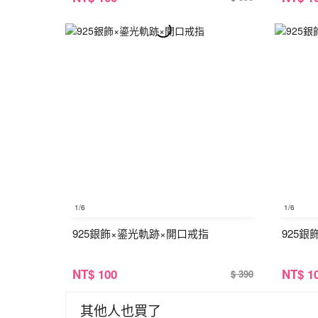
1
/6
1
/6
925銀飾×鎏光軌跡×開口戒指
925
NT
$ 100
NT
$ 1
$ 390
其他人也買了