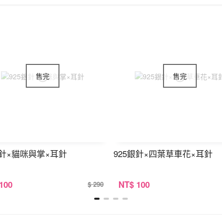
銀針×貓咪與掌×耳針
925銀針×四葉草車花×耳針
 100
NT
$ 100
$ 290