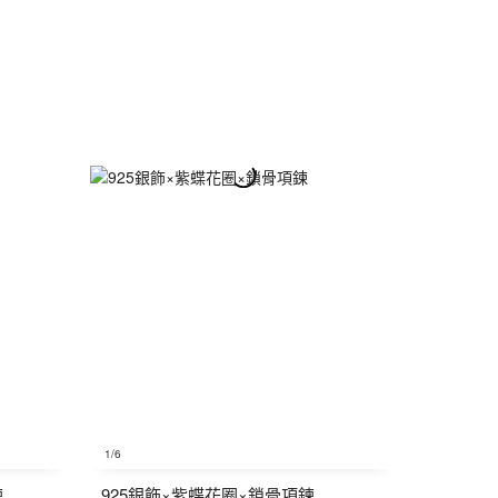
1
/6
鍊
925銀飾×紫蝶花圈×鎖骨項鍊