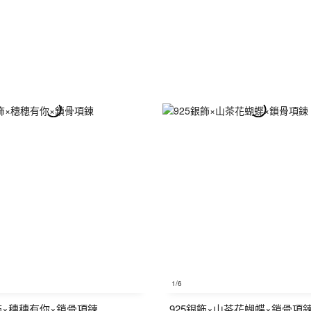
1
/6
銀飾×穗穗有你×鎖骨項鍊
925銀飾×山茶花蝴蝶×鎖骨項