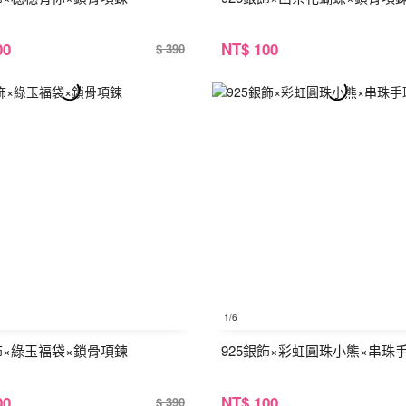
00
NT
$ 100
$ 390
1
/6
銀飾×綠玉福袋×鎖骨項鍊
925銀飾×彩虹圓珠小熊×串珠
00
NT
$ 100
$ 390