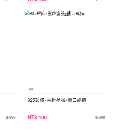
1
/6
925銀飾×童趣塗鴉×開口戒指
NT
$ 100
$ 390
$ 390