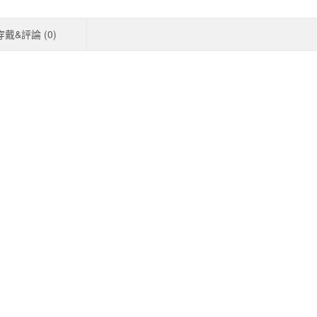
穿戴&評論 (
0
)