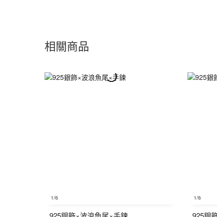
相關商品
1
/6
1
/6
925銀飾×波浪魚尾×手鍊
925