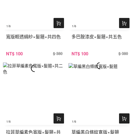
1
/6
1
/6
寬版輕透絹紗×髮箍×共四色
多巴胺漆皮×髮箍×共五色
NT
$ 100
NT
$ 100
$ 380
$ 380
1
/6
1
/6
拉菲草編素色寬版×髮箍×共
草編黑白條紋寛版×髮箍