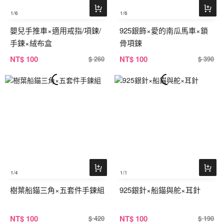
1
/6
1
/6
嬰兒手推車×適用戒指/項鍊/
925銀飾×愛的南瓜馬車×鎖
手鍊×絨布盒
骨項鍊
NT
$ 100
NT
$ 100
$ 260
$ 390
1
/4
1
/1
樹葉船錨三角×五套件手鍊組
925銀針×船錨與舵×耳針
NT
$ 100
NT
$ 100
$ 420
$ 190