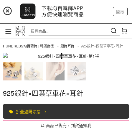
📢 市集預告：9/4-9/6 淡水捷運站
開啟
登入
註冊
📢 市集預告：9/12-9/13 八里海巡基地
我的帳戶
📢 市集預告：8/22-8/23 桃園青埔置地廣場
HUNDRESS均百韓飾 | 韓國飾品
銀飾耳飾
925銀針×四葉草車花×耳針
全部商品
925銀針×四葉草車花×耳針
折疊遮陽涼扇
商品已售完，到貨通知我