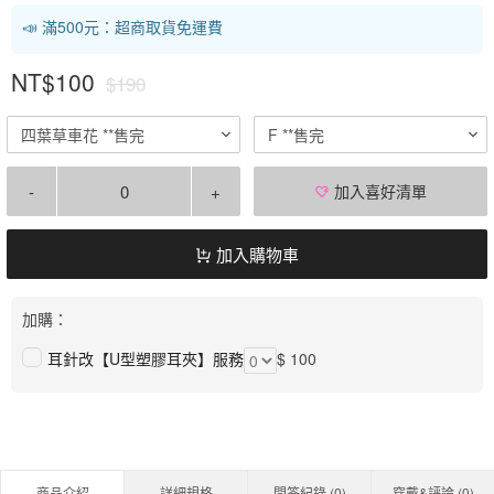
📣 滿500元：超商取貨免運費
NT$100
$190
四葉草車花 **售完
F **售完
-
+
加入喜好清單
加入購物車
加購：
耳針改【U型塑膠耳夾】服務
$ 100
商品介紹
詳細規格
問答紀錄 (
0
)
穿戴&評論 (
0
)