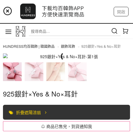
📢 市集預告：9/4-9/6 淡水捷運站
開啟
登入
註冊
📢 市集預告：9/12-9/13 八里海巡基地
我的帳戶
📢 市集預告：8/22-8/23 桃園青埔置地廣場
HUNDRESS均百韓飾 | 韓國飾品
銀飾耳飾
925銀針×Yes & No×耳針
全部商品
925銀針×Yes & No×耳針
折疊遮陽涼扇
商品已售完，到貨通知我