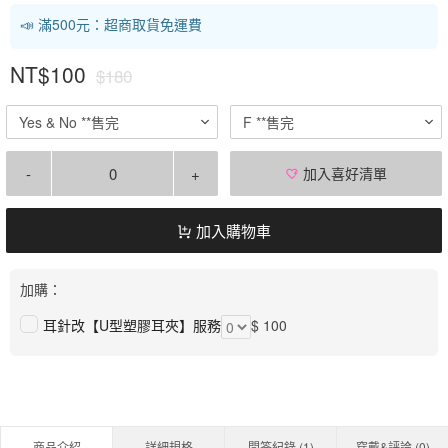
📣 滿500元：超商取貨免運費
NT$100
$180
Yes & No **售完
F **售完
-
+
加入喜好清單
加入購物車
加購：
耳針改【U型塑膠耳夾】服務
$ 100
商品介紹
詳細規格
問答紀錄 (
1
)
穿戴&評論 (
0
)