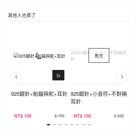
其他人也買了
耳針
925銀針×船錨與舵×耳針
925銀針×小音符×不對稱
92
耳針
針
NT
$ 100
NT
$ 100
N
180
$ 190
$ 220