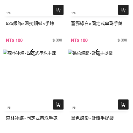
1
/6
1
/6
925銀飾×溫捥細蝶×手鍊
蒼鬱綠白×固定式串珠手鍊
NT
$ 100
NT
$ 100
$ 390
$ 390
1
/6
1
/6
森林冰蝶×固定式串珠手鍊
黑色蝶影×針織手提袋