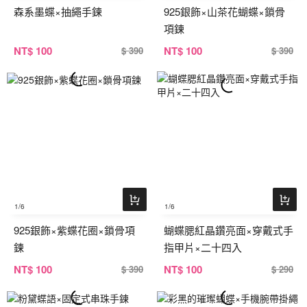
森系墨蝶×抽繩手鍊
925銀飾×山茶花蝴蝶×鎖骨
項鍊
NT
$ 100
NT
$ 100
$ 390
$ 390
1
/6
1
/6
925銀飾×紫蝶花圈×鎖骨項
蝴蝶腮紅晶鑽亮面×穿戴式手
鍊
指甲片×二十四入
NT
$ 100
NT
$ 100
$ 390
$ 290