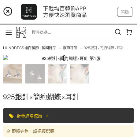
📢 市集預告：9/4-9/6 淡水捷運站
開啟
登入
註冊
📢 市集預告：9/12-9/13 八里海巡基地
我的帳戶
📢 市集預告：8/22-8/23 桃園青埔置地廣場
HUNDRESS均百韓飾 | 韓國飾品
銀飾耳飾
925銀針×簡約蝴蝶×耳針
全部商品
925銀針×簡約蝴蝶×耳針
折疊遮陽涼扇
即將完售，請把握選購