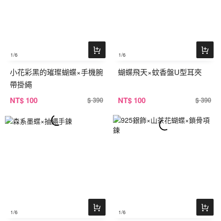
1
/6
1
/6
小花彩黑的璀璨蝴蝶×手機腕
蝴蝶飛天×蚊香盤U型耳夾
帶掛繩
NT
$ 100
NT
$ 100
$ 390
$ 390
1
/6
1
/6