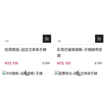
1
/5
1
/6
粉黛蝶語×固定式串珠手鍊
彩黑的璀璨蝴蝶×手機腕帶掛
繩
NT
$ 100
NT
$ 100
$ 390
$ 390