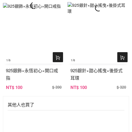
1
/6
1
/6
925銀飾×永恆初心×開口戒
925銀針×甜心搖曳×後掛式
指
耳環
NT
$ 100
NT
$ 100
$ 390
$ 320
其他人也買了