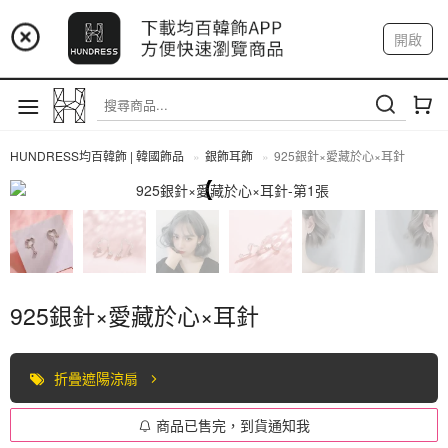
📢 市集預告：9/4-9/6 淡水捷運站
開啟
登入
註冊
📢 市集預告：9/12-9/13 八里海巡基地
我的帳戶
📢 市集預告：8/22-8/23 桃園青埔置地廣場
HUNDRESS均百韓飾 | 韓國飾品
銀飾耳飾
925銀針×愛藏於心×耳針
全部商品
925銀針×愛藏於心×耳針
折疊遮陽涼扇
商品已售完，到貨通知我