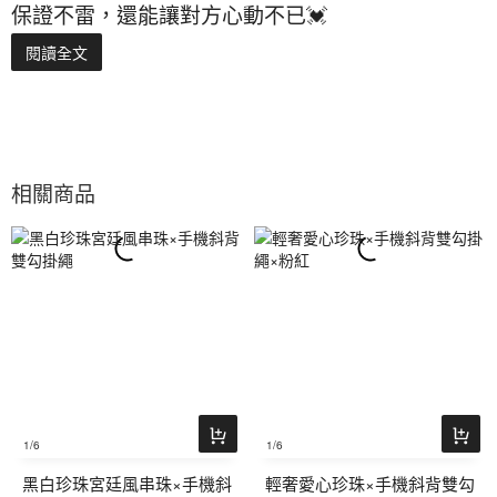
保證不雷，還能讓對方心動不已💓
閱讀全文
相關商品
1
/6
1
/6
黑白珍珠宮廷風串珠×手機斜
輕奢愛心珍珠×手機斜背雙勾