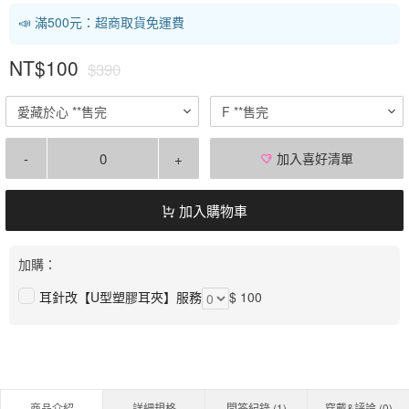
📣 滿500元：超商取貨免運費
NT$100
$390
愛藏於心 **售完
F **售完
-
+
加入喜好清單
加入購物車
加購：
耳針改【U型塑膠耳夾】服務
$ 100
商品介紹
詳細規格
問答紀錄 (
1
)
穿戴&評論 (
0
)