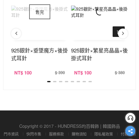
空菱
925銀針×垂墜魔方×後掛
925銀針×繁星亮晶晶×後
9
式耳針
掛式耳針
NT
$ 100
NT
$ 100
N
320
$ 390
$ 380
Copyright © 2017 - HUNDRESS均百韓飾 | 韓國飾品
門市資訊
快閃市集
服務條款
購物須知
隱私權政策
付款說明