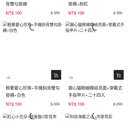
背雙勾掛繩
掛繩×粉紅
NT
$ 100
NT
$ 100
$ 390
$ 390
1
/6
1
/6
輕奢愛心珍珠×手機斜背雙勾
銀心貓眼蝴蝶結亮面×穿戴式
掛繩×白色
手指甲片×二十四入
NT
$ 100
NT
$ 100
$ 390
$ 290