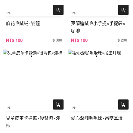
1
/6
1
/6
麻花毛絨絨×髮箍
莫蘭迪絨毛小手提×手提袋×
咖啡
NT
$ 100
NT
$ 100
$ 380
$ 290
1
/6
1
/6
兒童皮革卡通熊×後背包×淺
愛心深咖毛毛球×吊墜耳環
棕