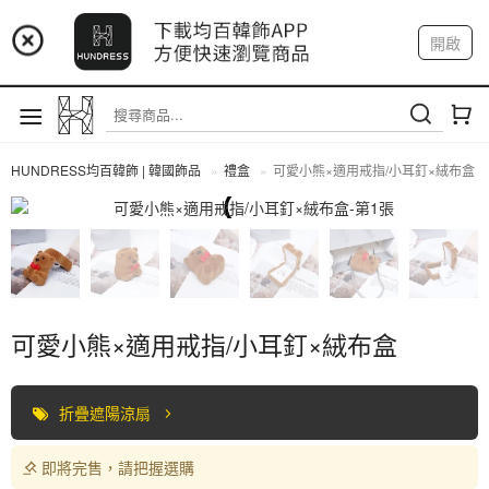
📢 市集預告：9/4-9/6 淡水捷運站
開啟
登入
註冊
📢 市集預告：9/12-9/13 八里海巡基地
我的帳戶
📢 市集預告：8/22-8/23 桃園青埔置地廣場
HUNDRESS均百韓飾 | 韓國飾品
禮盒
可愛小熊×適用戒指/小耳釘×絨布盒
禮盒
可愛小熊×適用戒指/小耳釘×絨布盒
折疊遮陽涼扇
即將完售，請把握選購