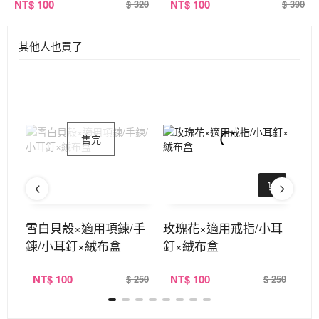
NT
$ 100
NT
$ 100
$ 320
$ 390
其他人也買了
定式
雪白貝殼×適用項鍊/手
玫瑰花×適用戒指/小耳
紳
鍊/小耳釘×絨布盒
釘×絨布盒
耳
NT
$ 100
NT
$ 100
N
390
$ 250
$ 250