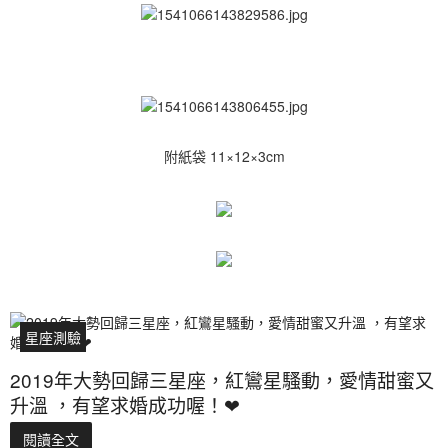
附紙袋 11×12×3cm
星座測驗
2019年大勢回歸三星座，紅鸞星騷動，愛情甜蜜又
升溫 ，有望求婚成功喔！❤
閱讀全文