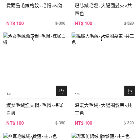
費爾島毛線格紋×毛帽×棕咖
燈芯絨毛邊×大腸圈髮束×共
四色
NT
$ 100
NT
$ 100
$ 390
$ 320
1
/6
1
/6
淑女毛絨漁夫帽×毛帽×棕咖
溫暖大毛絨×大腸圈髮束×共
白邊
三色
NT
$ 100
NT
$ 100
$ 390
$ 320