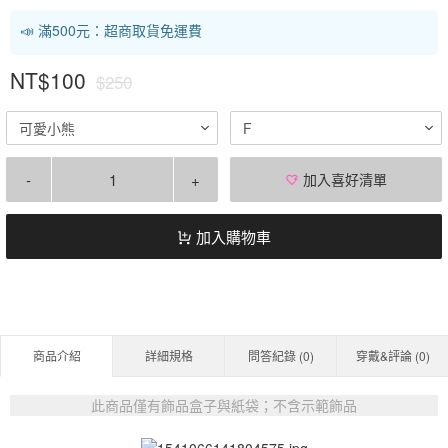
📣 滿500元：超商取貨免運費
NT$100
$250
可愛小熊
F
-
+
加入喜好清單
加入購物車
商品介紹
詳細規格
問答紀錄 (
0
)
穿戴&評論 (
0
)
此商品僅有飾品盒子與紙袋；不含示範飾品