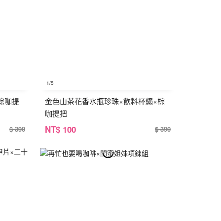
1
/5
棕咖提
金色山茶花香水瓶珍珠×飲料杯繩×棕
咖提把
NT
$ 100
$ 390
$ 390