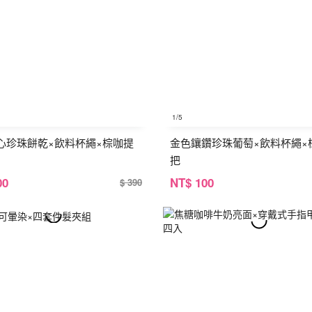
1
/5
心珍珠餅乾×飲料杯繩×棕咖提
金色鑲鑽珍珠葡萄×飲料杯繩×
把
00
NT
$ 100
$ 390