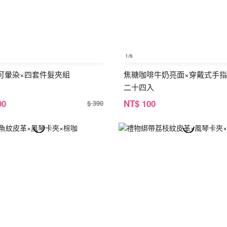
1
/6
可暈染×四套件髮夾組
焦糖咖啡牛奶亮面×穿戴式手指
二十四入
00
NT
$ 100
$ 390