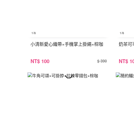
1
/6
1
/6
小清新愛心織帶×手機掌上掛繩×棕咖
奶茶可
NT
$ 100
NT
$ 1
$ 390