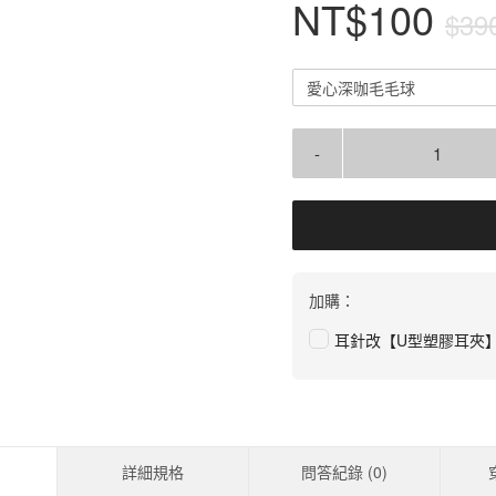
NT$100
$39
愛心深咖毛毛球
-
加購：
耳針改【U型塑膠耳夾
詳細規格
問答紀錄 (
0
)