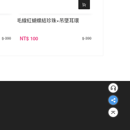
毛線紅蝴蝶結珍珠×吊墜耳環
雪紡碎花蝴蝶結
NT
$ 100
NT
$ 100
$ 390
$ 390