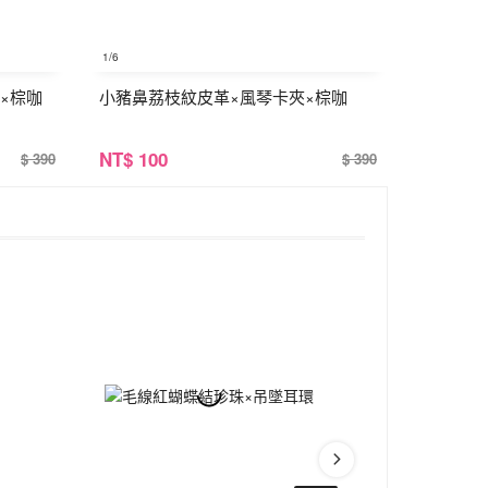
1
/6
×棕咖
小豬鼻荔枝紋皮革×風琴卡夾×棕咖
NT
$ 100
$ 390
$ 390