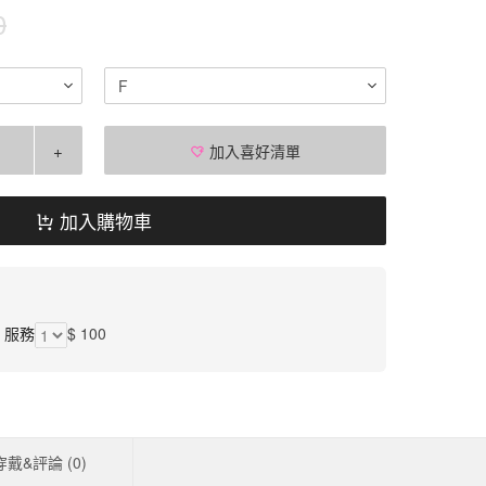
0
F
+
加入喜好清單
加入購物車
】服務
$ 100
穿戴&評論 (
0
)