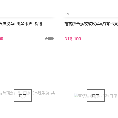
1
/6
魚紋皮革×風琴卡夾×棕咖
禮物綁帶荔枝紋皮革×風琴卡夾
00
NT
$ 100
$ 390