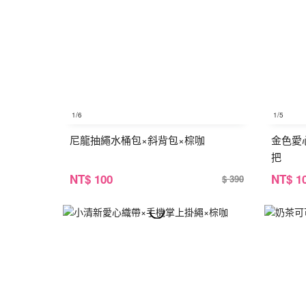
1
/6
1
/5
尼龍抽繩水桶包×斜背包×棕咖
金色愛
把
NT
$ 100
NT
$ 1
$ 390