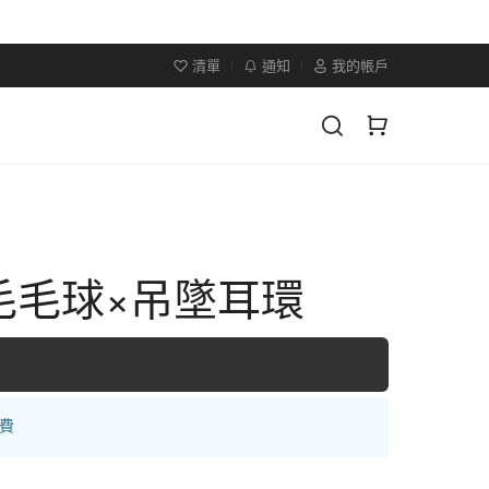
清單
通知
我的帳戶
毛毛球×吊墜耳環
運費