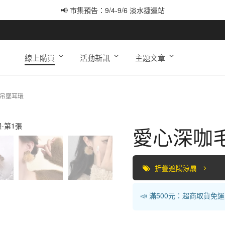
📢 市集預告：9/4-9/6 淡水捷運站
📢 市集預告：9/12-9/13 八里海巡基地
📢 市集預告：8/22-8/23 桃園青埔置地廣場
線上購買
活動新訊
主題文章
×吊墜耳環
愛心深咖
折疊遮陽涼扇
📣 滿500元：超商取貨免