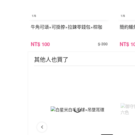
1
/6
1
/6
牛角可頌×可掛脖×拉鍊零錢包×棕咖
簡約鱷
NT
$ 100
NT
$ 1
$ 390
其他人也買了