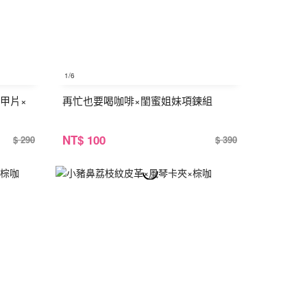
1
/6
甲片×
再忙也要喝咖啡×閨蜜姐妹項鍊組
NT
$ 100
$ 290
$ 390