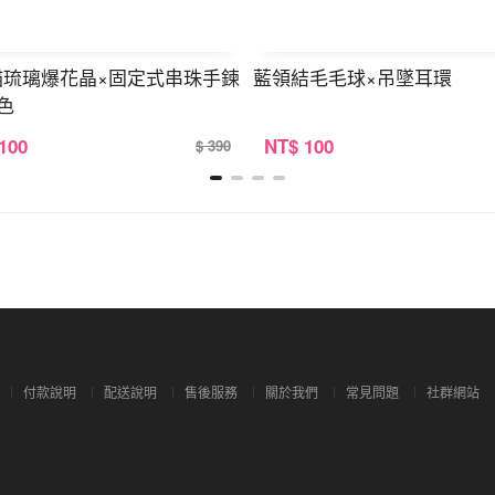
貓琉璃爆花晶×固定式串珠手鍊
藍領結毛毛球×吊墜耳環
色
 100
NT
$ 100
$ 390
付款說明
配送說明
售後服務
關於我們
常見問題
社群網站