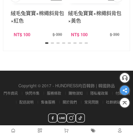
短皮
絨毛兔寶寶×棉繩斜背包
絨毛兔寶寶×棉繩斜背包
時
×紅色
×黃色
藍
NT
$ 100
NT
$ 100
N
390
$ 390
$ 390
Copyright © 2017 - HUNDRESS均百韓飾 | 韓國飾品
門市資訊
快閃市集
服務條款
購物須知
隱私權政策
付款說明
配送說明
售後服務
關於我們
常見問題
社群網站