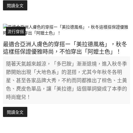
閱讀全文
流行穿搭
最適合亞洲人膚色的穿搭ー「美拉德風格」，秋冬
這樣搭保證優雅時尚，不怕穿出「阿嬤土色」！
隨著天氣越來越涼，「多巴胺」漸漸退燒，進入秋冬季
節開始出現「大地色系」的混搭，尤其今年秋冬各明
星、甚至各家品牌大秀，不約而同都推出了棕色、土黃
色、麂皮色單品，讓「美拉德」這個單詞變成了本季的
時尚寵兒！
閱讀全文