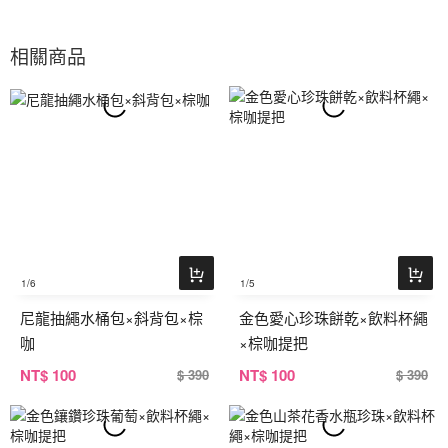
相關商品
1
/6
1
/5
尼龍抽繩水桶包×斜背包×棕
金色愛心珍珠餅乾×飲料杯繩
咖
×棕咖提把
NT
$ 100
NT
$ 100
$ 390
$ 390