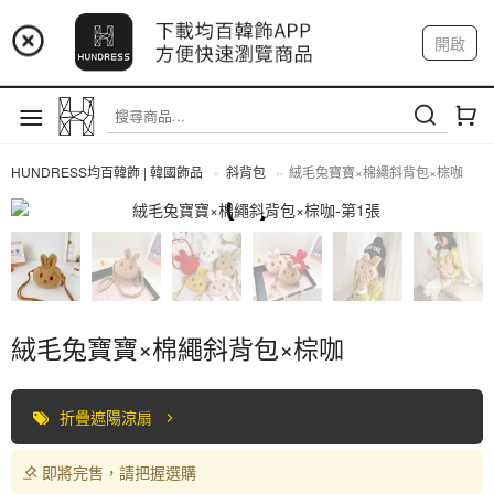
📢 市集預告：9/4-9/6 淡水捷運站
開啟
登入
註冊
📢 市集預告：9/12-9/13 八里海巡基地
我的帳戶
📢 市集預告：8/22-8/23 桃園青埔置地廣場
HUNDRESS均百韓飾 | 韓國飾品
斜背包
絨毛兔寶寶×棉繩斜背包×棕咖
斜背包
絨毛兔寶寶×棉繩斜背包×棕咖
折疊遮陽涼扇
即將完售，請把握選購