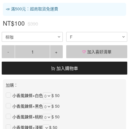
📣 滿500元：超商取貨免運費
NT$100
$390
棕咖
F
-
+
加入喜好清單
加入購物車
加購：
小香風鍊條×白色
$ 50
小香風鍊條×黑色
$ 50
小香風鍊條×桃粉
$ 50
小香風鍊條×淺藍
$ 50