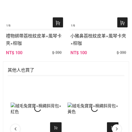
1
/6
1
/6
禮物綁帶荔枝紋皮革×風琴卡
小豬鼻荔枝紋皮革×風琴卡夾
夾×棕咖
×棕咖
NT
$ 100
NT
$ 100
$ 390
$ 390
其他人也買了