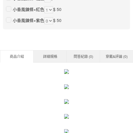
小香風鍊條×紅色
$ 50
小香風鍊條×紫色
$ 50
商品介紹
詳細規格
問答紀錄 (
0
)
穿戴&評論 (
0
)