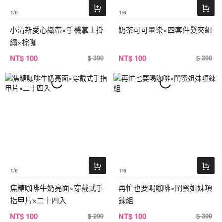
1
/6
1
/6
小清新愛心織帶×手機掌上掛
奶茶可可暈染×四套件髮夾組
繩×棕咖
NT
$ 100
NT
$ 100
$ 390
$ 390
1
/6
1
/6
焦糖咖啡牛奶亮面×穿戴式手
再忙也要喝咖啡×閨蜜姐妹項
指甲片×二十四入
鍊組
NT
$ 100
NT
$ 100
$ 290
$ 390