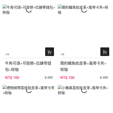
1
/6
1
/6
牛角可頌×可掛脖×拉鍊零錢
簡約鱷魚紋皮革×風琴卡夾×
包×棕咖
棕咖
NT
$ 100
NT
$ 100
$ 390
$ 390