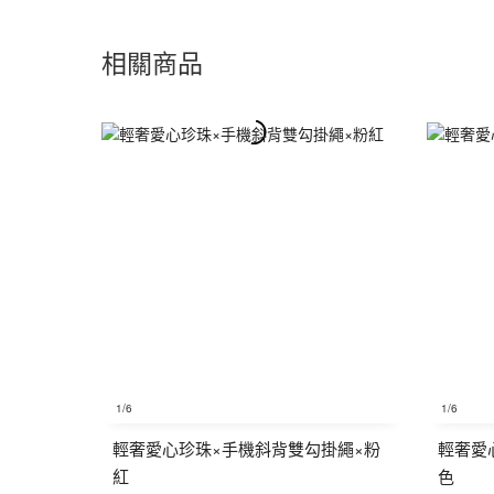
相關商品
1
/6
1
/6
輕奢愛心珍珠×手機斜背雙勾掛繩×粉
輕奢愛
紅
色