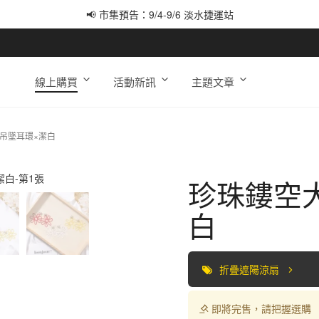
📢 市集預告：9/4-9/6 淡水捷運站
📢 市集預告：9/12-9/13 八里海巡基地
📢 市集預告：8/22-8/23 桃園青埔置地廣場
線上購買
活動新訊
主題文章
吊墜耳環×潔白
珍珠鏤空
白
折疊遮陽涼扇
即將完售，請把握選購