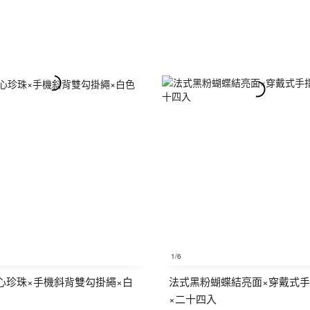
1
/6
心珍珠×手機斜背雙勾掛繩×白
法式黑粉蝴蝶結亮面×穿戴式
×二十四入