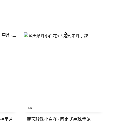
1
/6
手指甲片
藍天珍珠小白花×固定式串珠手鍊