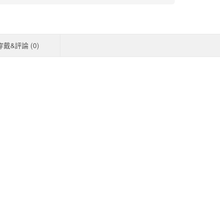
穿戴&評論 (
0
)