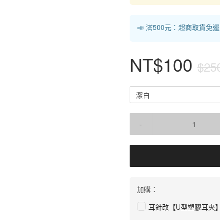
📣 滿500元：超商取貨免
NT$100
$25
潔白
-
加購：
耳針改【U型塑膠耳夾