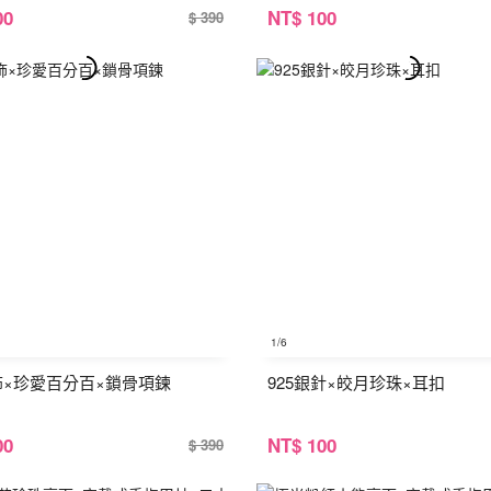
00
NT
$ 100
$ 390
1
/6
銀飾×珍愛百分百×鎖骨項鍊
925銀針×皎月珍珠×耳扣
00
NT
$ 100
$ 390