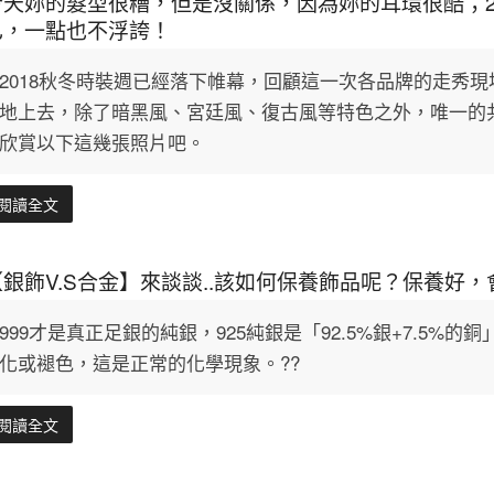
今天妳的髮型很糟，但是沒關係，因為妳的耳環很酷；2
已，一點也不浮誇！
2018秋冬時裝週已經落下帷幕，回顧這一次各品牌的走秀
地上去，除了暗黑風、宮廷風、復古風等特色之外，唯一的
欣賞以下這幾張照片吧。
閱讀全文
【銀飾V.S合金】來談談..該如何保養飾品呢？保養好
999才是真正足銀的純銀，925純銀是「92.5%銀+7.5
化或褪色，這是正常的化學現象。??
閱讀全文