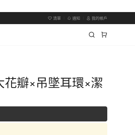
清單
通知
我的帳戶
大花瓣×吊墜耳環×潔