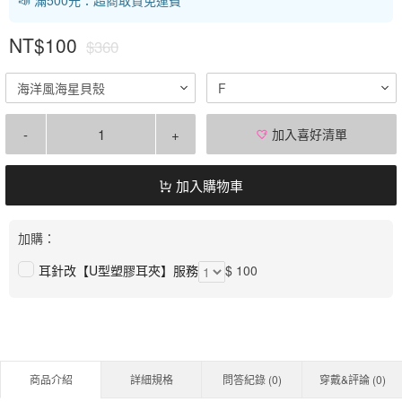
NT$100
$360
海洋風海星貝殼
F
-
+
加入喜好清單
加入購物車
加購：
耳針改【U型塑膠耳夾】服務
$ 100
商品介紹
詳細規格
問答紀錄 (
0
)
穿戴&評論 (
0
)