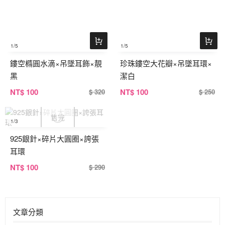
1
/5
1
/5
鏤空橢圓水滴×吊墜耳飾×靚
珍珠鏤空大花瓣×吊墜耳環×
黑
潔白
NT
$ 100
NT
$ 100
$ 320
$ 250
1
/3
925銀針×碎片大圓圈×誇張
耳環
NT
$ 100
$ 290
文章分類