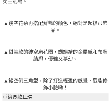
女王氣場。
▲鏤空花朵再搭配鮮豔的顏色，絕對是超搶眼飾
品。
▲甜美款的鏤空麻花圈，蝴蝶結的金屬感和布藝
結繩，優雅又夢幻。
▲鏤空倒三角型，除了打造輕盈的感覺，還能修
飾小臉呦！
垂線長款耳環