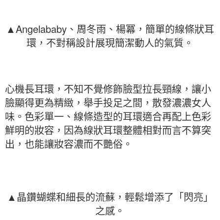
▲Angelababy、周冬雨、楊冪，簡單的線條狀耳
環，不對稱設計展現簡潔動人的氣質。
心機長耳環，不知不覺修飾臉型拉長頸線，讓小
臉顯得更為精緻，舉手投足之間，散發濃濃女人
味。色彩單一、線條造型的耳環適合再配上色彩
鮮明的妝容，因為線狀耳環整體相對而言不算突
出，也能讓妝容濃而不艷俗。
▲晶鑽蝴蝶和細長的流蘇，輕鬆增添了「閃亮」
之感。