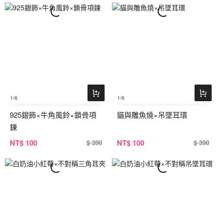
1
/6
1
/6
925銀飾×牛角風鈴×鎖骨項
貓與雕魚燒×吊墜耳環
鍊
NT
$ 100
NT
$ 100
$ 390
$ 390