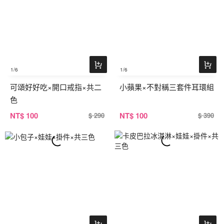
1
/6
1
/6
可頌好好吃×開口戒指×共二
小蘋果×不對稱三套件耳環組
色
NT
$ 100
NT
$ 100
$ 290
$ 390