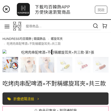
📢 市集預告：9/4-9/6 淡水捷運站
開啟
📢 市集預告：9/12-9/13 八里海巡基地
登入
註冊
我的帳戶
📢 市集預告：8/22-8/23 桃園青埔置地廣場
HUNDRESS均百韓飾 | 韓國飾品
螺旋耳夾
吃烤肉串配啤酒×不對稱螺旋耳夾×共三款
螺旋耳夾
吃烤肉串配啤酒×不對稱螺旋耳夾×共三款
折疊遮陽涼扇
商品已售完，到貨通知我