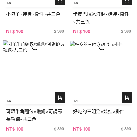
1
/6
1
/6
小包子×娃娃×掛件×共三色
卡皮巴拉冰淇淋×娃娃×掛件
×共三色
NT
$ 100
NT
$ 100
$ 390
$ 390
1
/6
1
/4
可頌牛角麵包×蠟繩×可調節
好吃的三明治×娃娃×掛件
長項鍊×共二色
NT
$ 100
NT
$ 100
$ 390
$ 390