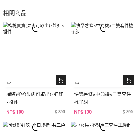
相關商品
1
/6
1
/6
榴槤寶寶(果肉可取出)×娃娃
快樂薯條×中筒襪×二雙套件
×掛件
襪子組
NT
$ 100
NT
$ 100
$ 390
$ 390