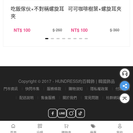
旋耳
吃飯傢伙×不對稱螺旋耳
可可咖啡樹葉×螺旋耳夾
鮭
夾
NT
$ 100
NT
$ 100
N
360
$ 260
$ 360
Copyright © 2017 - HUNDRESS均百韓飾 | 韓國飾品
門市資訊
快閃市集
服務條款
購物須知
隱私權政策
付款說明
配送說明
售後服務
關於我們
常見問題
社群網站
首頁
分類
購物車
優惠
我的