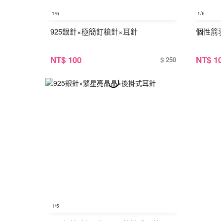
1
/6
1
/6
925銀針×極簡釘槍針×耳針
個性箭
NT
$ 100
NT
$ 1
$ 250
1
/5