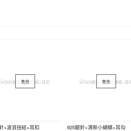
銀針×波浪扭結×耳扣
925銀針×清新小蝴蝶×耳勾