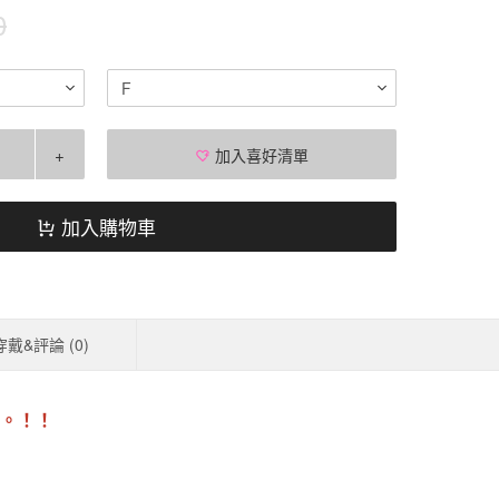
0
F
+
加入喜好清單
加入購物車
穿戴&評論 (
0
)
。！！