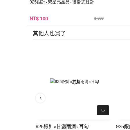
925銀針×繁星亮晶晶×後掛式耳針
NT
$ 100
$ 380
其他人也買了
兒×耳扣
925銀針×甘露雨滴×耳勾
925