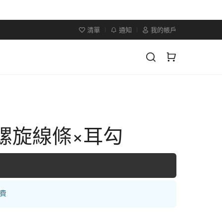
清單
通知
我的帳戶
×螺旋線條×耳勾
運費