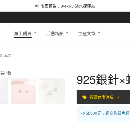
📢 市集預告：9/4-9/6 淡水捷運站
📢 市集預告：9/12-9/13 八里海巡基地
📢 市集預告：8/22-8/23 桃園青埔置地廣場
線上購買
活動新訊
主題文章
條×耳勾
925銀針
折疊遮陽涼扇
📣 滿500元：超商取貨免