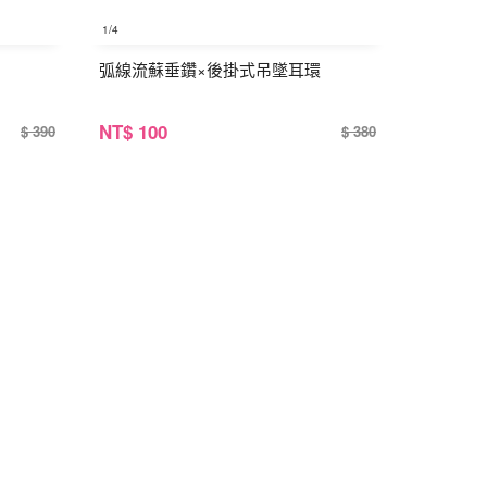
1
/4
弧線流蘇垂鑽×後掛式吊墜耳環
NT
$ 100
$ 390
$ 380