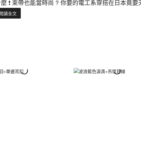
什麼 ❗ 束帶也能當時尚 ? 你要的電工系穿搭在日本竟要
閱讀全文