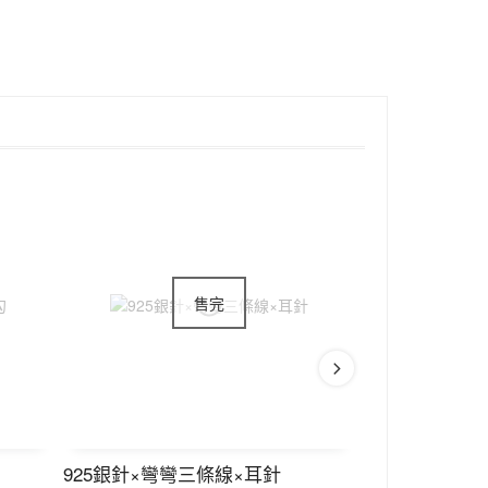
925銀針×彎彎三條線×耳針
925銀針×垂