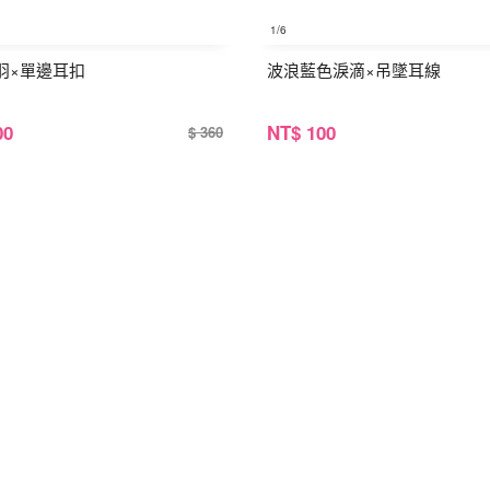
1
/6
羽×單邊耳扣
波浪藍色淚滴×吊墜耳線
00
NT
$ 100
$ 360