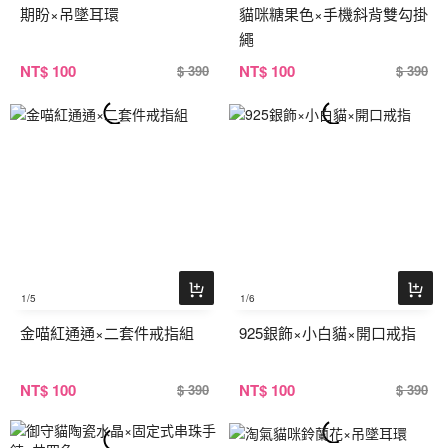
期盼×吊墜耳環
貓咪糖果色×手機斜背雙勾掛
繩
NT
$ 100
NT
$ 100
$ 390
$ 390
1
/5
1
/6
金喵紅通通×二套件戒指組
925銀飾×小白貓×開口戒指
NT
$ 100
NT
$ 100
$ 390
$ 390