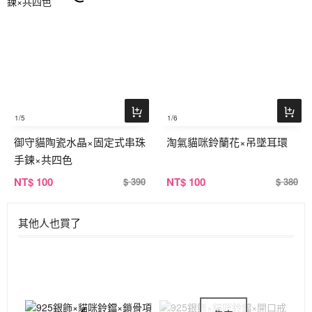
1
/5
1
/6
御守貓陶瓷水晶×固定式串珠
淘氣貓咪鈴蘭花×吊墜耳環
手鍊×共四色
NT
$ 100
NT
$ 100
$ 390
$ 380
其他人也買了