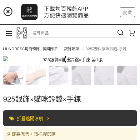
📢 市集預告：9/4-9/6 淡水捷運站
開啟
登入
註冊
📢 市集預告：9/12-9/13 八里海巡基地
我的帳戶
📢 市集預告：8/22-8/23 桃園青埔置地廣場
HUNDRESS均百韓飾 | 韓國飾品
銀飾項鍊
925銀飾×貓咪鈴鐺×手鍊
全部商品
925銀飾×貓咪鈴鐺×手鍊
折疊遮陽涼扇
即將完售，請把握選購