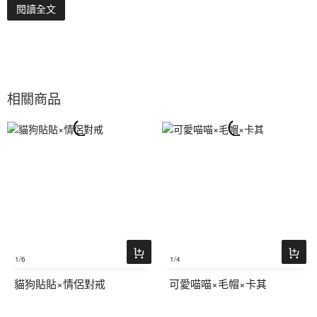
閱讀全文
相關商品
1
/6
1
/4
貓狗貼貼×情侶對戒
可愛喵喵×毛帽×卡其