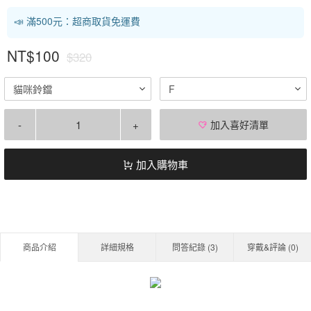
📣 滿500元：超商取貨免運費
NT$100
$320
貓咪鈴鐺
F
-
+
加入喜好清單
加入購物車
商品介紹
詳細規格
問答紀錄 (
3
)
穿戴&評論 (
0
)