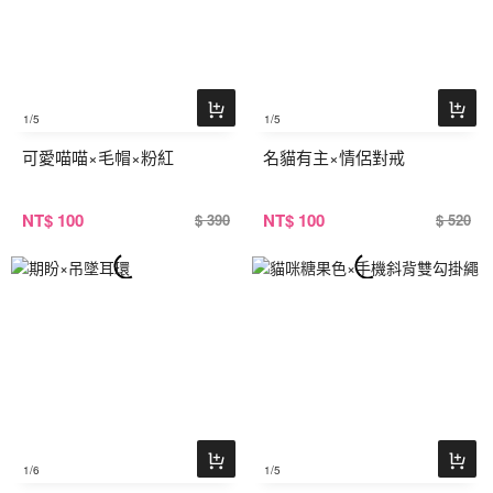
1
/5
1
/5
可愛喵喵×毛帽×粉紅
名貓有主×情侶對戒
NT
$ 100
NT
$ 100
$ 390
$ 520
1
/6
1
/5