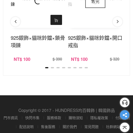
層×
925銀飾×貓咪鈴鐺×鎖骨
925銀飾×貓咪鈴鐺×開口
9
項鍊
戒指
NT
$ 100
NT
$ 100
N
290
$ 390
$ 320
Copyright © 2017 - HUNDRESS均百韓飾 | 韓國飾品
門市資訊
快閃市集
服務條款
購物須知
隱私權政策
付款說明
配送說明
售後服務
關於我們
常見問題
社群網站