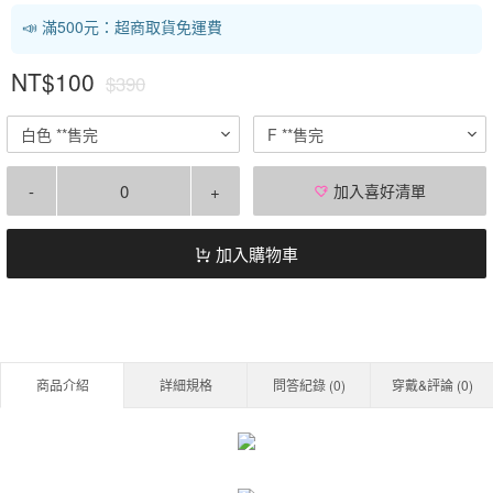
📣 滿500元：超商取貨免運費
NT$100
$390
白色 **售完
F **售完
-
+
加入喜好清單
加入購物車
商品介紹
詳細規格
問答紀錄 (
0
)
穿戴&評論 (
0
)