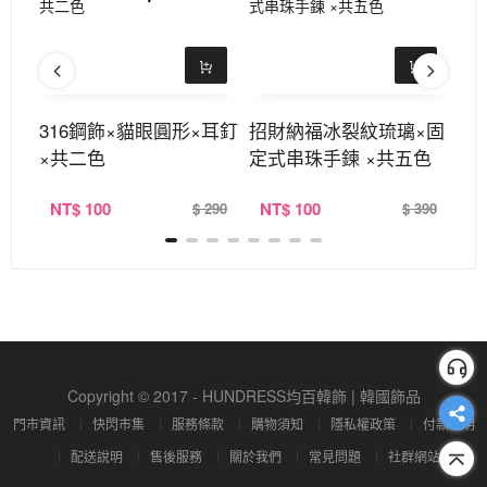
斜背
316鋼飾×貓眼圓形×耳釘
招財納福冰裂紋琉璃×固
【
×共二色
定式串珠手鍊 ×共五色
手
NT
$ 100
NT
$ 100
N
390
$ 290
$ 390
Copyright © 2017 - HUNDRESS均百韓飾 | 韓國飾品
門市資訊
快閃市集
服務條款
購物須知
隱私權政策
付款說明
配送說明
售後服務
關於我們
常見問題
社群網站