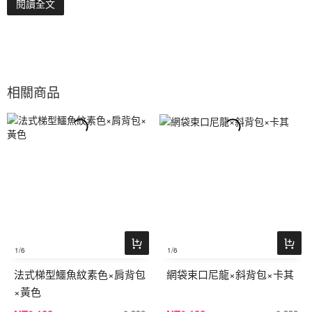
閱讀全文
相關商品
1
/6
1
/6
法式梯型鱷魚紋素色×肩背包
網袋束口尼龍×斜背包×卡其
×黃色