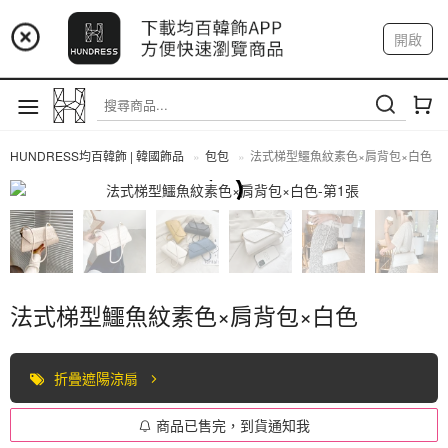
📢 市集預告：9/4-9/6 淡水捷運站
開啟
登入
註冊
📢 市集預告：9/12-9/13 八里海巡基地
我的帳戶
📢 市集預告：8/22-8/23 桃園青埔置地廣場
HUNDRESS均百韓飾 | 韓國飾品
包包
法式梯型鱷魚紋素色×肩背包×白色
包包
法式梯型鱷魚紋素色×肩背包×白色
折疊遮陽涼扇
商品已售完，到貨通知我