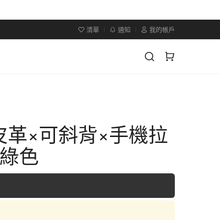
清單
通知
我的帳戶
皮革×可斜背×手機拉
×綠色