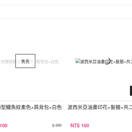
梯型鱷魚紋素色×肩背包×白色
波西米亞油畫印花×髮箍×共
 100
NT
$ 100
$ 390