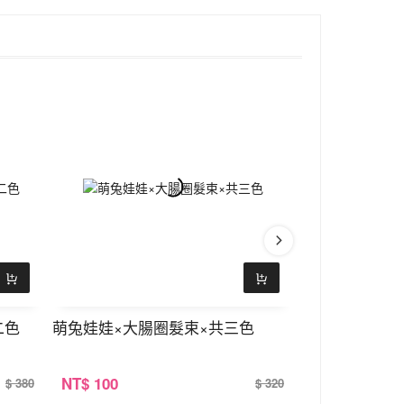
二色
萌兔娃娃×大腸圈髮束×共三色
麻花背帶皮質小
NT
$ 100
NT
$ 100
$ 380
$ 320