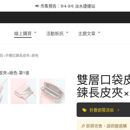
📢 市集預告：9/4-9/6 淡水捷運站
📢 市集預告：9/12-9/13 八里海巡基地
📢 市集預告：8/22-8/23 桃園青埔置地廣場
線上購買
活動新訊
主題文章
背×手機拉鍊長皮夾×綠色
雙層口袋
鍊長皮夾
折疊遮陽涼扇
即將完售，請把握選購