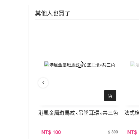
其他人也買了
皮夾×綠色
港風金屬斑馬紋×吊墜耳環×共三色
法式
NT
$ 100
NT
$
$ 390
$ 390