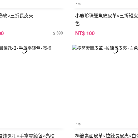
1
/6
鳥紋×三折長皮夾
小鹿珍珠鱷魚紋皮革×三折短皮
色
00
NT
$ 100
$ 390
1
/6
層鑰匙扣×手拿零錢包×亮橘
極簡素面皮革×拉鍊長皮夾×白