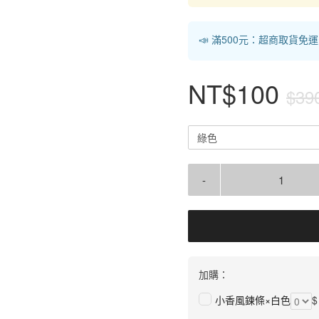
📣 滿500元：超商取貨免
NT$100
$39
綠色
-
加購：
小香風鍊條×白色
$