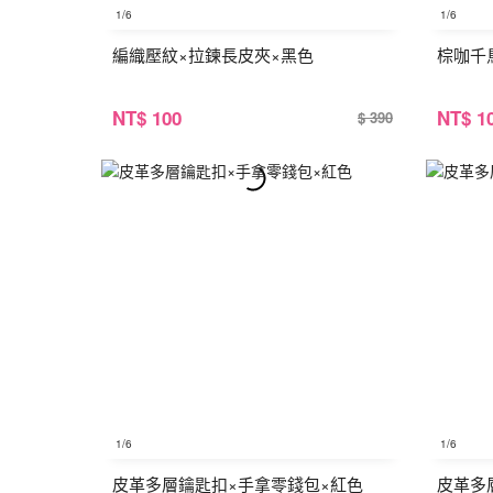
1
/6
1
/6
編織壓紋×拉鍊長皮夾×黑色
棕咖千
NT
$ 100
NT
$ 1
$ 390
1
/6
1
/6
皮革多層鑰匙扣×手拿零錢包×紅色
皮革多