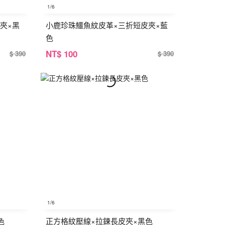
1
/6
夾×黑
小鹿珍珠鱷魚紋皮革×三折短皮夾×藍
色
NT
$ 100
$ 390
$ 390
1
/6
色
正方格紋壓線×拉鍊長皮夾×黑色