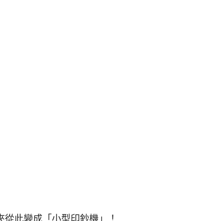
皮夾從此變成「小型印鈔機」！