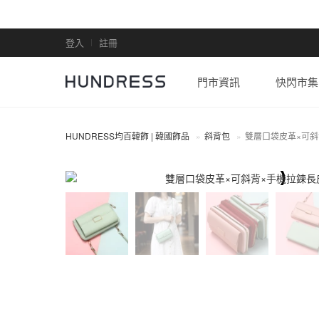
登入
註冊
門市資訊
快閃市集
HUNDRESS均百韓飾 | 韓國飾品
斜背包
雙層口袋皮革×可斜
斜背包