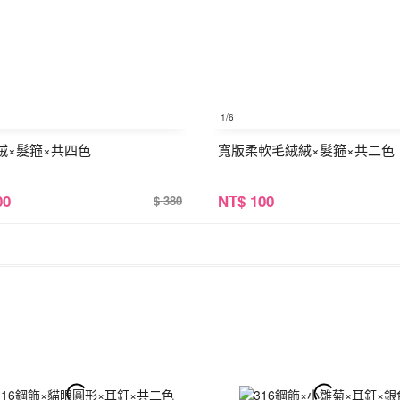
1
/6
絨×髮箍×共四色
寬版柔軟毛絨絨×髮箍×共二色
00
NT
$ 100
$ 380