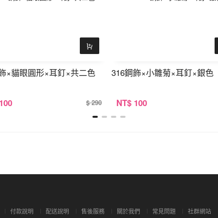
鋼飾×貓眼圓形×耳釘×共二色
316鋼飾×小雛菊×耳釘×銀色
 100
NT
$ 100
$ 290
付款說明
配送說明
售後服務
關於我們
常見問題
社群網站