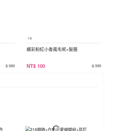
1
/6
繽彩粉紅小香風毛呢×髮箍
NT
$ 100
$ 380
$ 380