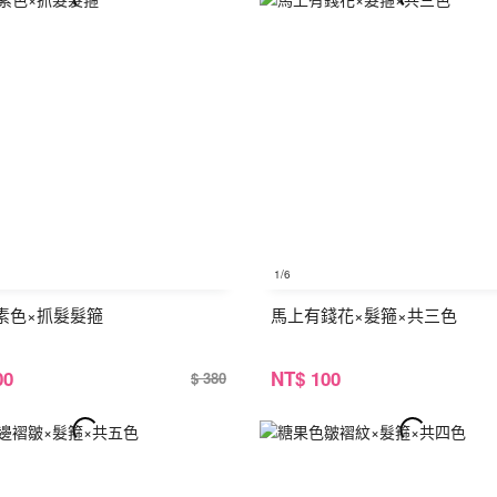
1
/6
素色×抓髮髮箍
馬上有錢花×髮箍×共三色
00
NT
$ 100
$ 380