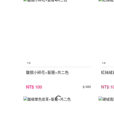
1
/6
1
/6
皺摺小碎花×髮箍×共二色
紅絲絨
NT
$ 100
NT
$ 1
$ 380