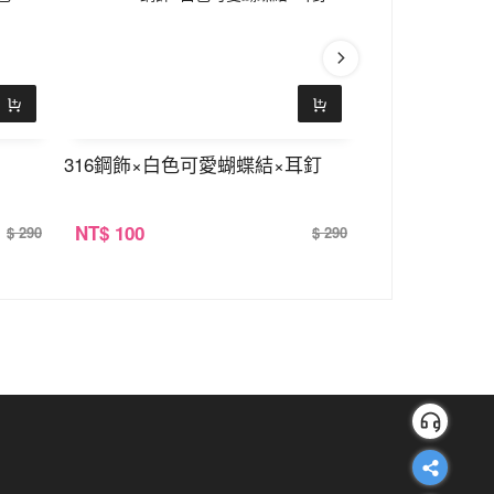
316鋼飾×白色可愛蝴蝶結×耳釘
925銀針×三
NT
$ 100
NT
$ 100
$ 290
$ 290