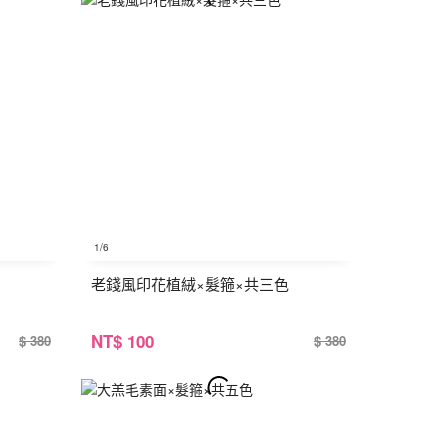
1
/6
老錢風印花植絨×髮箍×共三色
NT
$ 100
$ 380
$ 380