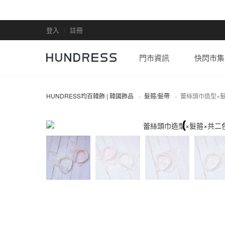
登入
註冊
門市資訊
快閃市集
HUNDRESS均百韓飾 | 韓國飾品
髮箍/髮帶
蕾絲頭巾造型×
髮箍/髮帶