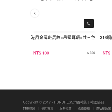
×鎖骨項鍊
港風金屬斑馬紋×吊墜耳環×共三色
316
NT
$ 100
NT
$
$ 390
$ 390
Copyright © 2017 - HUNDRESS均百韓飾 | 韓國飾品
門市資訊
快閃市集
服務條款
購物須知
隱私權政策