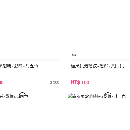
1
/6
邊褶皺×髮箍×共五色
糖果色皺褶紋×髮箍×共四色
00
NT
$ 100
$ 380