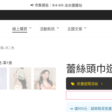
📢 市集預告：9/4-9/6 淡水捷運站
📢 市集預告：9/12-9/13 八里海巡基地
📢 市集預告：8/22-8/23 桃園青埔置地廣場
線上購買
活動新訊
主題文章
髮箍×共二色
蕾絲頭巾
折疊遮陽涼扇
📣 滿500元：超商取貨免