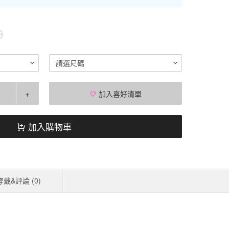
0
請選尺碼
+
加入喜好清單
加入購物車
穿戴&評論 (
0
)