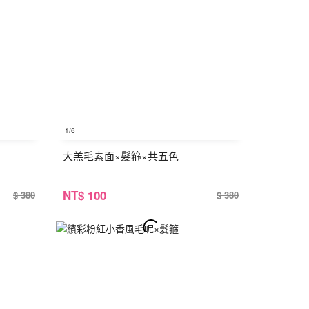
1
/6
大羔毛素面×髮箍×共五色
NT
$ 100
$ 380
$ 380