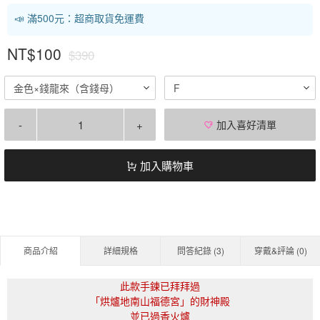
📣 滿500元：超商取貨免運費
NT$100
$390
金色×錢龍來（含錢母）
F
-
+
加入喜好清單
加入購物車
商品介紹
詳細規格
問答紀錄 (
3
)
穿戴&評論 (
0
)
此款手鍊已拜拜過
「烘爐地南山福德宮」的財神殿
並已過香火爐