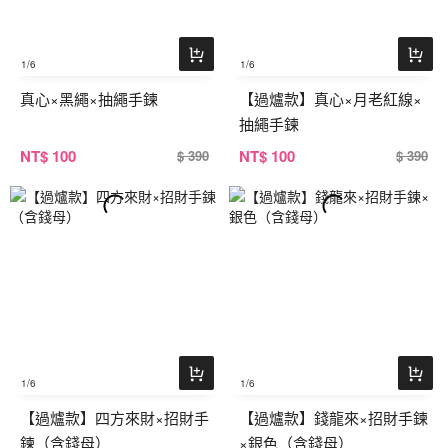
1
/6
1
/6
真心×黑繩×抽繩手鍊
【過爐款】真心×月老紅線×
抽繩手鍊
NT
$ 100
NT
$ 100
$ 390
$ 390
1
/6
1
/6
【過爐款】四方來財×招財手
【過爐款】錢龍來×招財手鍊
鍊（含錢母）
×銀色（含錢母）