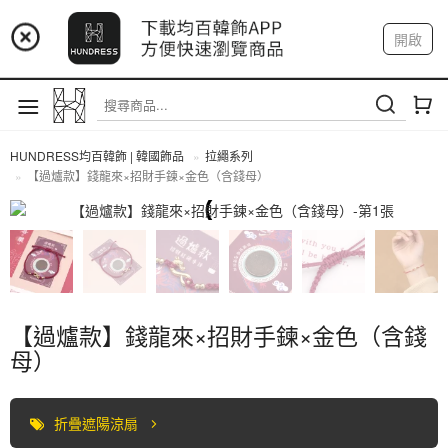
📢 市集預告：9/4-9/6 淡水捷運站
開啟
登入
註冊
📢 市集預告：9/12-9/13 八里海巡基地
我的帳戶
📢 市集預告：8/22-8/23 桃園青埔置地廣場
HUNDRESS均百韓飾 | 韓國飾品
拉繩系列
【過爐款】錢龍來×招財手鍊×金色（含錢母）
拉繩系列
【過爐款】錢龍來×招財手鍊×金色（含錢
母）
折疊遮陽涼扇