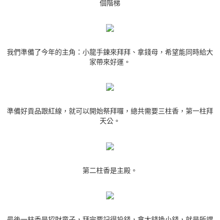
個階梯
我們準備了今年的主角：小龍手鍊來拜拜、拿錢母，希望能同時給大
家帶來好運。
準備好貢品跟紅線，就可以開始祭拜囉，總共需要三柱香，第一柱拜
天公。
第二柱香是主殿。
最後一柱香是招財童子，拜完要記得投錢，拿大錢換小錢，就是所謂