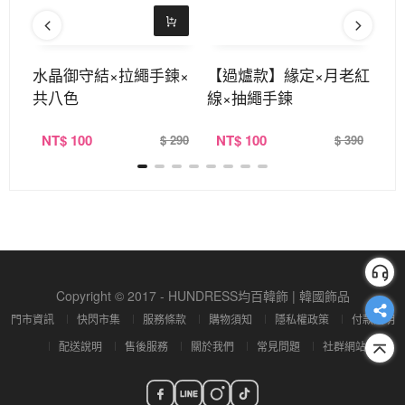
調節
水晶御守結×拉繩手鍊×
【過爐款】緣定×月老紅
【
共八色
線×抽繩手鍊
線
NT
$ 100
NT
$ 100
N
390
$ 290
$ 390
Copyright © 2017 - HUNDRESS均百韓飾 | 韓國飾品
門市資訊
快閃市集
服務條款
購物須知
隱私權政策
付款說明
配送說明
售後服務
關於我們
常見問題
社群網站