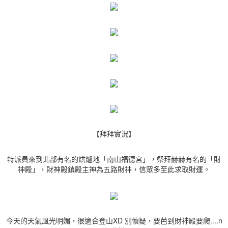
【拜拜實況】
特派員來到北部有名的烘爐地「南山福德宮」，祭拜赫赫有名的「財
神殿」，財神殿鎮殿主神為五路財神，信眾多至此求取財運。
今天的天氣風光明媚，很適合登山XD 別懷疑，要芭到財神殿要爬....n