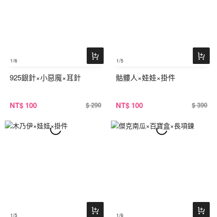
1
/6
1
/5
925銀針×小惡魔×耳針
骷髏人×娃娃×掛件
NT
$ 100
NT
$ 100
$ 290
$ 390
1
/5
1
/6