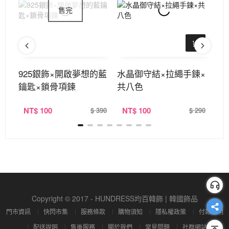
花垂
925銀飾×開啟夢想的藍
水晶御守結×拉繩手鍊×
9
鑰匙×鎖骨項鍊
共八色
鎖
NT
$ 100
NT
$ 100
N
390
$ 390
$ 290
Copyright © 2017 - HUNDRESS均百韓飾 | 韓國飾品
門市資訊
快閃市集
服務條款
購物須知
隱私權政策
付款說明
配送說明
售後服務
關於我們
常見問題
社群網站