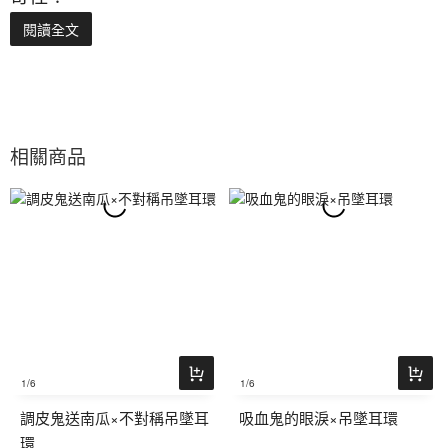
閱讀全文
相關商品
1
/6
1
/6
調皮鬼送南瓜×不對稱吊墜耳
吸血鬼的眼淚×吊墜耳環
環