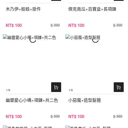
木乃伊×娃娃×掛件
傑克南瓜×百寶盒×長項鍊
NT
$ 100
NT
$ 100
$ 390
$ 390
1
/6
1
/6
幽靈愛心小嘴×項鍊×共二色
小惡魔×造型髮箍
NT
$ 100
NT
$ 100
$ 390
$ 380