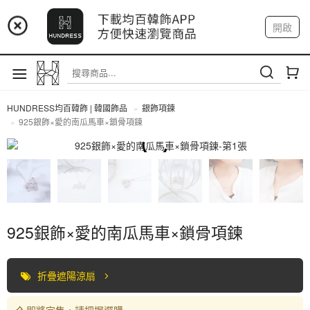
📢 市集預告：9/4-9/6 淡水捷運站
開啟
登入
註冊
📢 市集預告：9/12-9/13 八里海巡基地
我的帳戶
📢 市集預告：8/22-8/23 桃園青埔置地廣場
HUNDRESS均百韓飾 | 韓國飾品
銀飾項鍊
925銀飾×愛的南瓜馬車×鎖骨項鍊
全部商品
925銀飾×愛的南瓜馬車×鎖骨項鍊
折疊遮陽涼扇
即將完售，請把握選購