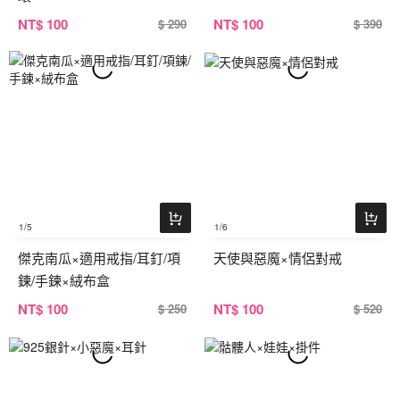
NT
$ 100
NT
$ 100
$ 290
$ 390
1
/5
1
/6
傑克南瓜×適用戒指/耳釘/項
天使與惡魔×情侶對戒
鍊/手鍊×絨布盒
NT
$ 100
NT
$ 100
$ 250
$ 520