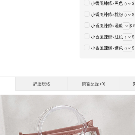
小香風鍊條×黑色
$
小香風鍊條×桃粉
$
小香風鍊條×淺藍
$ 
小香風鍊條×紅色
$
小香風鍊條×紫色
$
詳細規格
問答紀錄 (
0
)