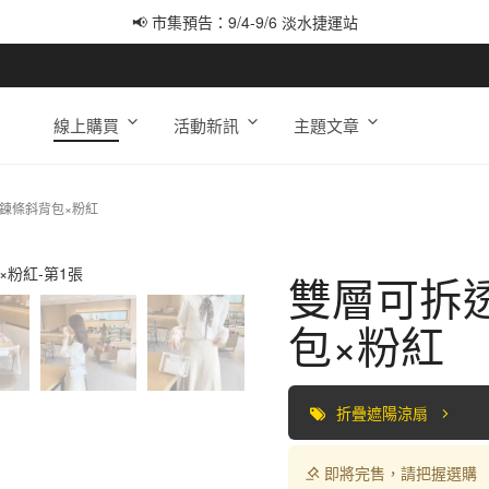
📢 市集預告：9/12-9/13 八里海巡基地
📢 市集預告：8/22-8/23 桃園青埔置地廣場
線上購買
活動新訊
主題文章
鍊條斜背包×粉紅
雙層可拆
包×粉紅
折疊遮陽涼扇
即將完售，請把握選購