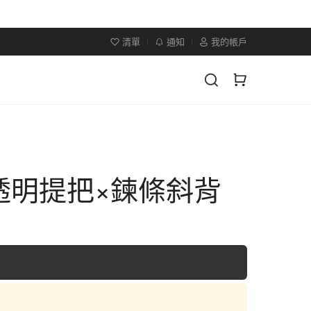
清單
通知
我的帳戶
透明提把×鍊條斜背