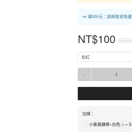
📣 滿500元：超商取貨免
NT$100
$39
粉紅
-
加購：
小香風鍊條×白色
$