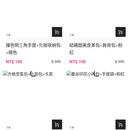
1
/6
1
/6
撞色倒三角手提×化妝收納包
結繩甜美皮革包×肩背包×粉
×綠色
紅
NT
$ 100
NT
$ 100
$ 390
$ 390
1
/6
1
/6