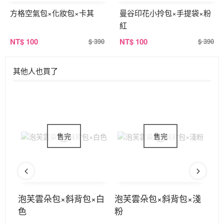
方格空氣包×化妝包×卡其
曼谷印花小拎包×手提袋×粉
紅
NT
$ 100
NT
$ 100
$ 390
$ 390
其他人也買了
鍊×
泡芙雲朵包×斜背包×白
泡芙雲朵包×斜背包×淺
泡
色
粉
綠