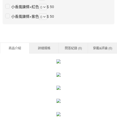
小香風鍊條×紅色
$ 50
小香風鍊條×紫色
$ 50
商品介紹
詳細規格
問答紀錄 (
0
)
穿戴&評論 (
0
)