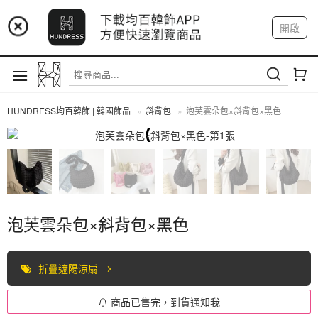
📢 市集預告：9/12-9/13 八里海巡基地
開啟
登入
註冊
📢 市集預告：8/22-8/23 桃園青埔置地廣場
我的帳戶
HUNDRESS均百韓飾 | 韓國飾品
斜背包
泡芙雲朵包×斜背包×黑色
斜背包
泡芙雲朵包×斜背包×黑色
折疊遮陽涼扇
商品已售完，到貨通知我