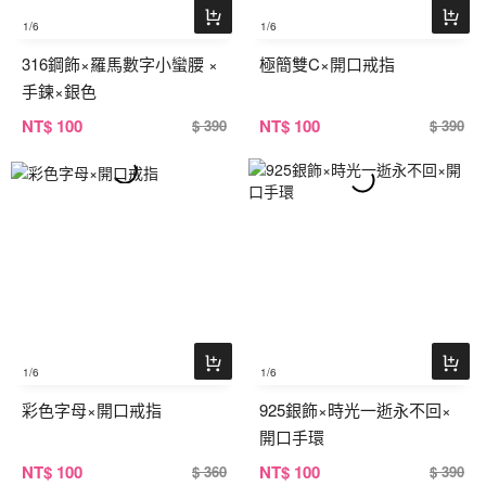
1
/6
1
/6
316鋼飾×羅馬數字小蠻腰 ×
極簡雙C×開口戒指
手鍊×銀色
NT
$ 100
NT
$ 100
$ 390
$ 390
1
/6
1
/6
彩色字母×開口戒指
925銀飾×時光一逝永不回×
開口手環
NT
$ 100
NT
$ 100
$ 360
$ 390