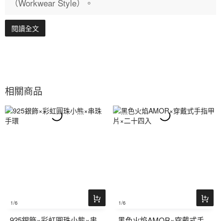
（Workwear Style）。
閱讀全文
相關商品
1
/6
1
/6
925銀飾×彩虹圓珠小熊×串
黑色火焰AMOR×穿戴式手