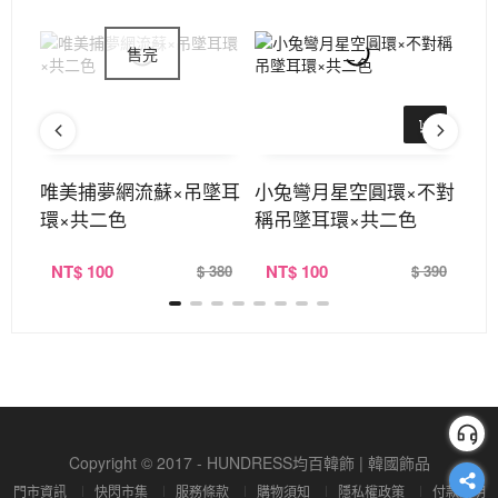
扣
唯美捕夢網流蘇×吊墜耳
小兔彎月星空圓環×不對
櫻
環×共二色
稱吊墜耳環×共二色
吊
NT
$ 100
NT
$ 100
N
360
$ 380
$ 390
Copyright © 2017 - HUNDRESS均百韓飾 | 韓國飾品
門市資訊
快閃市集
服務條款
購物須知
隱私權政策
付款說明