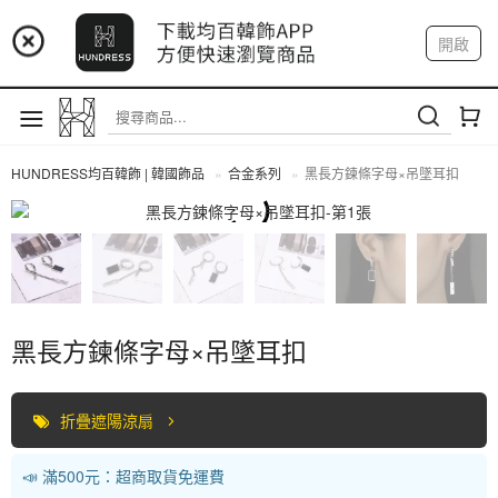
📢 市集預告：9/4-9/6 淡水捷運站
開啟
登入
註冊
📢 市集預告：9/12-9/13 八里海巡基地
我的帳戶
📢 市集預告：8/22-8/23 桃園青埔置地廣場
HUNDRESS均百韓飾 | 韓國飾品
合金系列
黑長方鍊條字母×吊墜耳扣
合金系列
黑長方鍊條字母×吊墜耳扣
折疊遮陽涼扇
📣 滿500元：超商取貨免運費