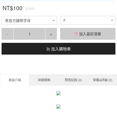
NT$100
$390
黑長方鍊條字母
F
-
+
加入喜好清單
加入購物車
商品介紹
詳細規格
問答紀錄 (
0
)
穿戴&評論 (
0
)