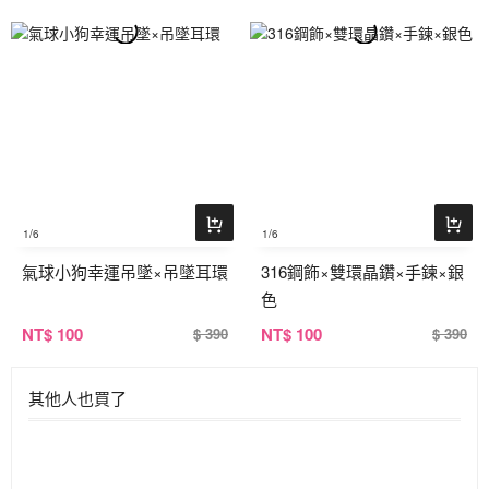
1
/6
1
/6
氣球小狗幸運吊墜×吊墜耳環
316鋼飾×雙環晶鑽×手鍊×銀
色
NT
$ 100
NT
$ 100
$ 390
$ 390
其他人也買了