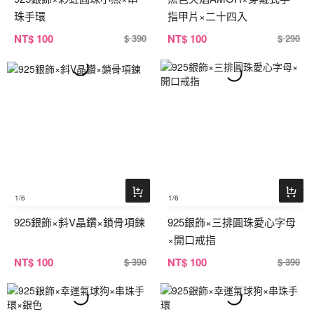
珠手環
指甲片×二十四入
NT
$ 100
NT
$ 100
$ 390
$ 290
1
/6
1
/6
925銀飾×斜V晶鑽×鎖骨項鍊
925銀飾×三排圓珠愛心字母
×開口戒指
NT
$ 100
NT
$ 100
$ 390
$ 390