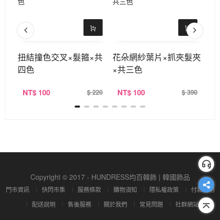
髮夾
扭結撞色交叉×髮箍×共
花朵網紗葉片×抓夾髮夾
小
四色
×共三色
髮
NT
$ 100
NT
$ 100
N
220
$ 220
$ 390
Copyright © 2017 - HUNDRESS均百韓飾 | 韓國飾品
門市資訊
快閃市集
服務條款
購物須知
隱私權政策
付款說明
配送說明
售後服務
關於我們
常見問題
社群網站