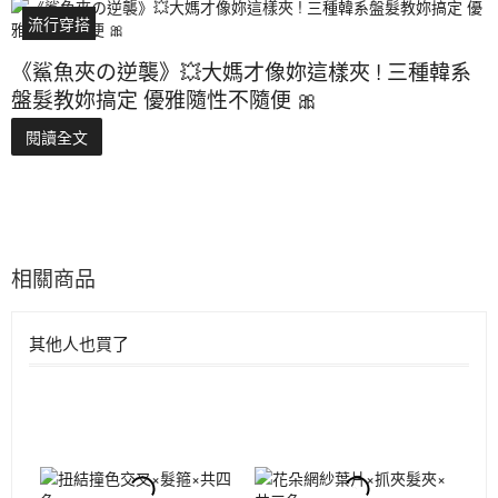
流行穿搭
《鯊魚夾の逆襲》💥大媽才像妳這樣夾 ! 三種韓系
盤髮教妳搞定 優雅隨性不隨便 🎀
閱讀全文
相關商品
其他人也買了