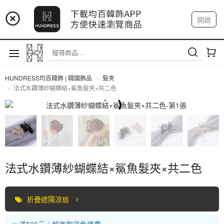
📢 市集預告：9/4-9/6 淡水捷運站
開啟
登入
註冊
📢 市集預告：9/12-9/13 八里海巡基地
我的帳戶
📢 市集預告：8/22-8/23 桃園青埔置地廣場
HUNDRESS均百韓飾 | 韓國飾品
髮夾
法式水鑽薄紗蝴蝶結×鯊魚髮夾×共二色
髮夾
法式水鑽薄紗蝴蝶結×鯊魚髮夾×共二色
折疊遮陽涼扇
📣 滿500元：超商取貨免運費