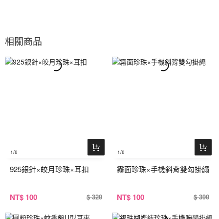
相關商品
1
/6
1
/6
925銀針×皎月珍珠×耳扣
霧面珍珠×手機斜背雙勾掛繩
NT
$ 100
NT
$ 100
$ 320
$ 390