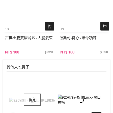
1
/6
1
/6
古典圖騰雙層薄紗×大腸髮束
蜜粉小愛心×鎖骨項鍊
NT
$ 100
NT
$ 100
$ 320
$ 390
其他人也買了