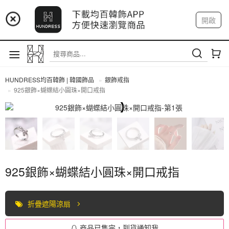
📢 市集預告：9/4-9/6 淡水捷運站
開啟
登入
註冊
📢 市集預告：9/12-9/13 八里海巡基地
我的帳戶
📢 市集預告：8/22-8/23 桃園青埔置地廣場
HUNDRESS均百韓飾 | 韓國飾品
銀飾戒指
925銀飾×蝴蝶結小圓珠×開口戒指
全部商品
925銀飾×蝴蝶結小圓珠×開口戒指
折疊遮陽涼扇
商品已售完，到貨通知我