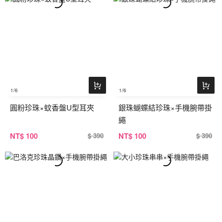
1
/6
1
/6
圓粉珍珠×蚊香盤U型耳夾
銀珠蝴蝶結珍珠×手機腕帶掛
繩
NT
$ 100
NT
$ 100
$ 390
$ 390