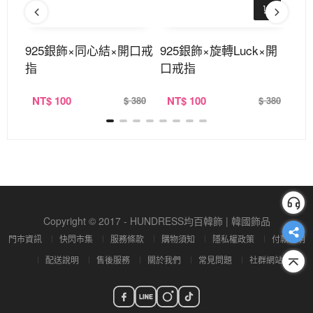
口戒
925銀飾×同心結×開口戒
925銀飾×旋轉Luck×開
水
指
口戒指
共
NT
$ 100
NT
$ 100
N
320
$ 380
$ 380
Copyright © 2017 - HUNDRESS均百韓飾 | 韓國飾品
門市資訊
快閃市集
服務條款
購物須知
隱私權政策
付款說明
配送說明
售後服務
關於我們
常見問題
社群網站