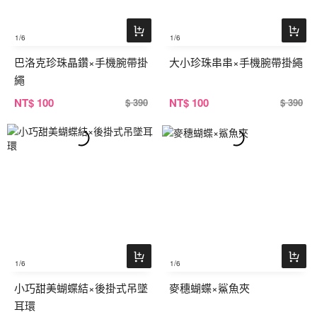
1
/6
1
/6
巴洛克珍珠晶鑽×手機腕帶掛
大小珍珠串串×手機腕帶掛繩
繩
NT
$ 100
NT
$ 100
$ 390
$ 390
1
/6
1
/6
小巧甜美蝴蝶結×後掛式吊墜
麥穗蝴蝶×鯊魚夾
耳環