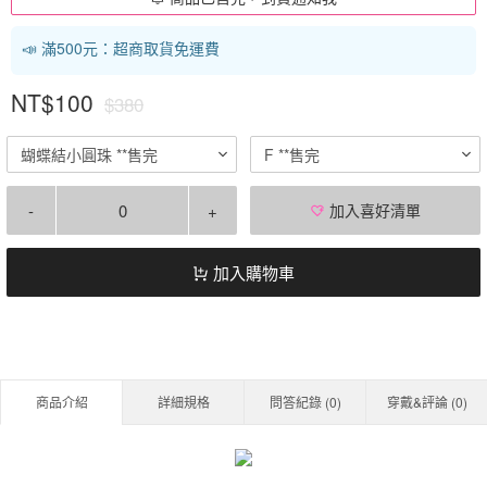
📣 滿500元：超商取貨免運費
NT$100
$380
蝴蝶結小圓珠 **售完
F **售完
-
+
加入喜好清單
加入購物車
商品介紹
詳細規格
問答紀錄 (
0
)
穿戴&評論 (
0
)