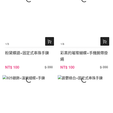
1
/5
1
/6
粉黛蝶語×固定式串珠手鍊
彩黑的璀璨蝴蝶×手機腕帶掛
繩
NT
$ 100
NT
$ 100
$ 390
$ 390