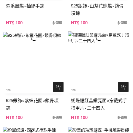
森系墨蝶×抽繩手鍊
925銀飾×山茶花蝴蝶×鎖骨
項鍊
NT
$ 100
NT
$ 100
$ 390
$ 390
1
/6
1
/6
925銀飾×紫蝶花圈×鎖骨項
蝴蝶腮紅晶鑽亮面×穿戴式手
鍊
指甲片×二十四入
NT
$ 100
NT
$ 100
$ 390
$ 290