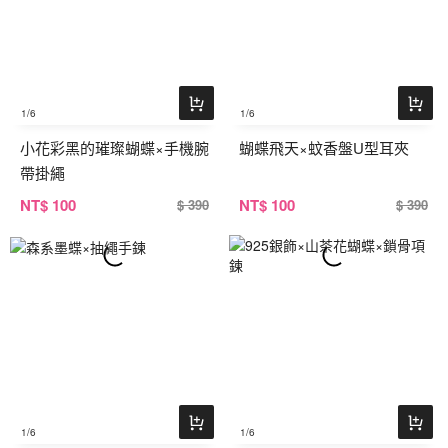
1
/6
1
/6
小花彩黑的璀璨蝴蝶×手機腕
蝴蝶飛天×蚊香盤U型耳夾
帶掛繩
NT
$ 100
NT
$ 100
$ 390
$ 390
1
/6
1
/6