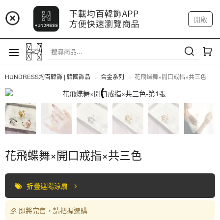
📢 市集預告：9/4-9/6 淡水捷運站
開啟
登入
註冊
📢 市集預告：9/12-9/13 八里海巡基地
我的帳戶
📢 市集預告：8/22-8/23 桃園青埔置地廣場
HUNDRESS均百韓飾 | 韓國飾品
合金系列
花飛蝶舞×開口戒指×共三色
合金系列
花飛蝶舞×開口戒指×共三色
折疊遮陽涼扇
即將完售，請把握選購