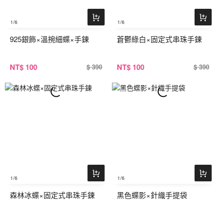
1
/6
1
/6
925銀飾×溫捥細蝶×手鍊
蒼鬱綠白×固定式串珠手鍊
NT
$ 100
NT
$ 100
$ 390
$ 390
1
/6
1
/6
森林冰蝶×固定式串珠手鍊
黑色蝶影×針織手提袋