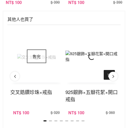
NT
$ 100
NT
$ 100
$ 390
$ 390
其他人也買了
交叉鋯鑽珍珠×戒指
925銀飾×五瓣花絮×開口
9
戒指
戒
NT
$ 100
NT
$ 100
N
380
$ 320
$ 360