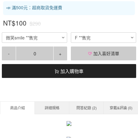
📣 滿500元：超商取貨免運費
NT$100
$290
微笑smile **售完
F **售完
-
+
加入喜好清單
加入購物車
商品介紹
詳細規格
問答紀錄 (
2
)
穿戴&評論 (
0
)