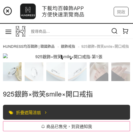
📢 市集預告：9/4-9/6 淡水捷運站
開啟
登入
註冊
📢 市集預告：9/12-9/13 八里海巡基地
我的帳戶
📢 市集預告：8/22-8/23 桃園青埔置地廣場
HUNDRESS均百韓飾 | 韓國飾品
銀飾戒指
925銀飾×微笑smile×開口戒指
全部商品
925銀飾×微笑smile×開口戒指
折疊遮陽涼扇
商品已售完，到貨通知我