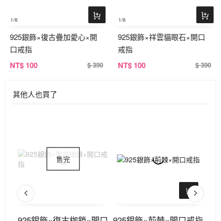
1
/6
1
/6
925銀飾×復古疊加愛心×開
925銀飾×祥雲貓眼石×開口
口戒指
戒指
NT
$ 100
NT
$ 100
$ 390
$ 390
其他人也買了
925銀飾×復古枷鎖×開口
925銀飾×荊棘×開口戒指
三