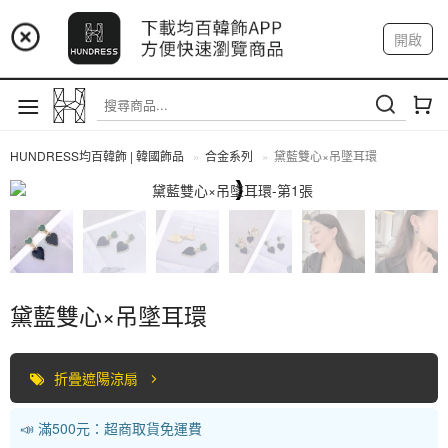
📢 市集預告：9/4-9/6 淡水捷運站
開啟
登入
註冊
📢 市集預告：9/12-9/13 八里海巡基地
我的帳戶
📢 市集預告：8/22-8/23 桃園青埔置地廣場
HUNDRESS均百韓飾 | 韓國飾品
合金系列
黛藍雙心×吊墜耳環
合金系列
黛藍雙心×吊墜耳環
折疊遮陽涼扇
📣 滿500元：超商取貨免運費