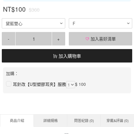
NT$100
$360
黛藍雙心
F
-
+
加入喜好清單
加入購物車
加購：
耳針改【U型塑膠耳夾】服務
$ 100
商品介紹
詳細規格
問答紀錄 (
0
)
穿戴&評論 (
0
)