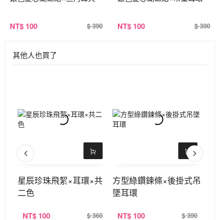
NT
$ 100
NT
$ 100
$ 390
$ 390
其他人也買了
耳環
星辰珍珠飛絮×耳環×共
方型綠鑽鍊條×後掛式吊
櫻
二色
墜耳環
吊
NT
$ 100
NT
$ 100
N
360
$ 360
$ 390