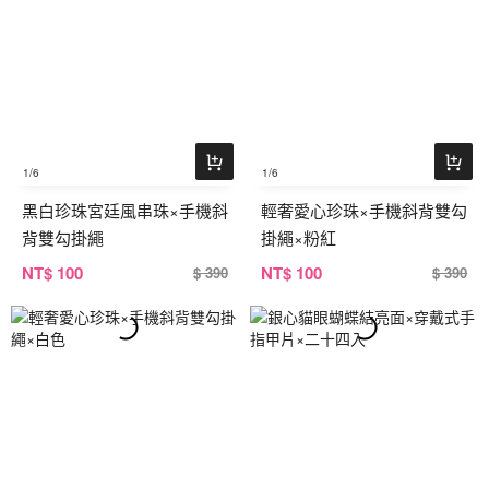
1
/6
1
/6
黑白珍珠宮廷風串珠×手機斜
輕奢愛心珍珠×手機斜背雙勾
背雙勾掛繩
掛繩×粉紅
NT
$ 100
NT
$ 100
$ 390
$ 390