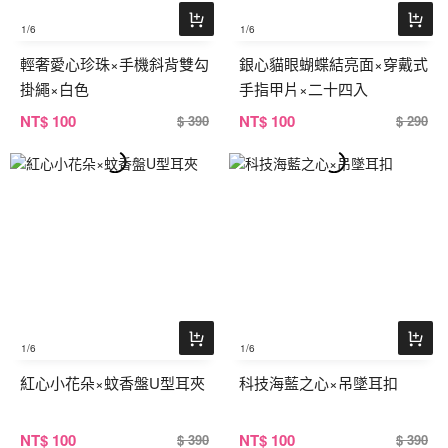
1
/6
1
/6
輕奢愛心珍珠×手機斜背雙勾
銀心貓眼蝴蝶結亮面×穿戴式
掛繩×白色
手指甲片×二十四入
NT
$ 100
NT
$ 100
$ 390
$ 290
1
/6
1
/6
紅心小花朵×蚊香盤U型耳夾
科技海藍之心×吊墜耳扣
NT
$ 100
NT
$ 100
$ 390
$ 390