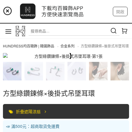
📢 市集預告：9/4-9/6 淡水捷運站
開啟
登入
註冊
📢 市集預告：9/12-9/13 八里海巡基地
我的帳戶
📢 市集預告：8/22-8/23 桃園青埔置地廣場
HUNDRESS均百韓飾 | 韓國飾品
合金系列
方型綠鑽鍊條×後掛式吊墜耳環
合金系列
方型綠鑽鍊條×後掛式吊墜耳環
折疊遮陽涼扇
📣 滿500元：超商取貨免運費