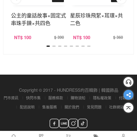
公主的童話故事×固定式
星辰珍珠飛絮×耳環×共
個
串珠手鍊×共四色
二色
×
NT
$ 100
NT
$ 100
N
360
$ 390
$ 360
Copyright © 2017 - HUNDRESS均百韓飾 | 韓國飾品
門市資訊
快閃市集
服務條款
購物須知
隱私權政策
付款說明
配送說明
售後服務
關於我們
常見問題
社群網站