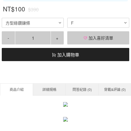
NT$100
$390
方型綠鑽鍊條
F
-
+
加入喜好清單
加入購物車
商品介紹
詳細規格
問答紀錄 (
0
)
穿戴&評論 (
0
)