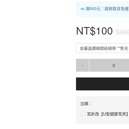
📣 滿500元：超商取貨免
NT$100
$38
金屬晶鑽蝴蝶結線條 **售完
-
加購：
耳針改【U型塑膠耳夾