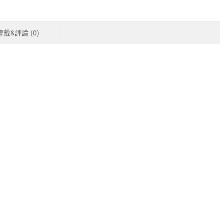
穿戴&評論 (
0
)