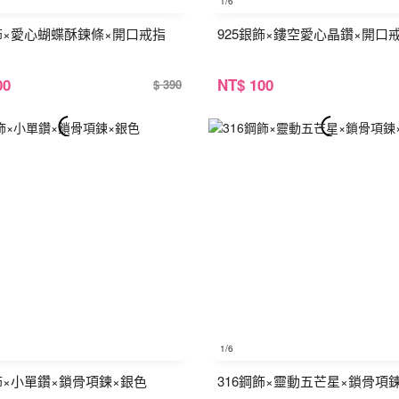
1
/6
銀飾×愛心蝴蝶酥鍊條×開口戒指
925銀飾×鏤空愛心晶鑽×開口
00
NT
$ 100
$ 390
1
/6
飾×小單鑽×鎖骨項鍊×銀色
316鋼飾×靈動五芒星×鎖骨項