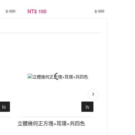
NT
$ 100
$ 390
$ 390
立體幾何正方塊×耳環×共四色
糖果炫彩貓眼石