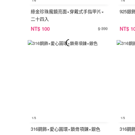
1
/6
1
/6
綠金珍珠魔鏡亮面×穿戴式手指甲片×
925
二十四入
NT
$ 100
NT
$ 1
$ 390
1
/5
1
/5
316鋼飾×愛心圓環×鎖骨項鍊×銀色
316鋼