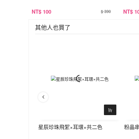
NT
$ 100
NT
$ 1
$ 390
其他人也買了
星辰珍珠飛絮×耳環×共二色
粉晶串