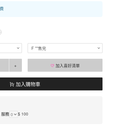
運費
0
F **售完
+
加入喜好清單
加入購物車
】服務
$ 100