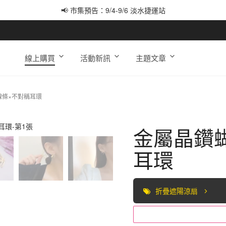
📢 市集預告：9/4-9/6 淡水捷運站
📢 市集預告：9/12-9/13 八里海巡基地
📢 市集預告：8/22-8/23 桃園青埔置地廣場
線上購買
活動新訊
主題文章
線條×不對稱耳環
金屬晶鑽
耳環
折疊遮陽涼扇