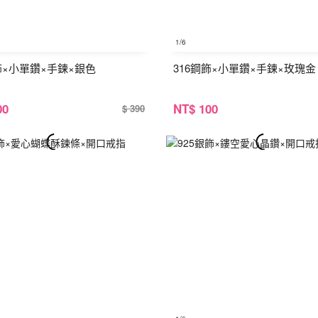
1
/6
飾×小單鑽×手鍊×銀色
316鋼飾×小單鑽×手鍊×玫瑰金
00
NT
$ 100
$ 390