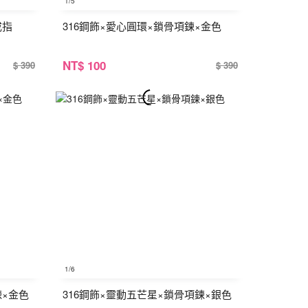
1
/5
戒指
316鋼飾×愛心圓環×鎖骨項鍊×金色
NT
$ 100
$ 390
$ 390
1
/6
鍊×金色
316鋼飾×靈動五芒星×鎖骨項鍊×銀色