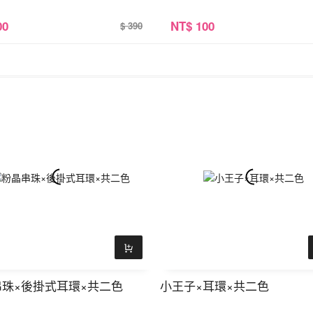
00
NT
$ 100
$ 390
珠×後掛式耳環×共二色
小王子×耳環×共二色