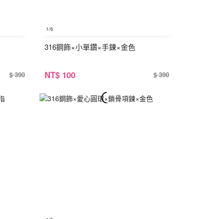
1
/6
316鋼飾×小單鑽×手鍊×金色
NT
$ 100
$ 390
$ 390