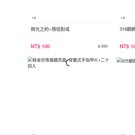
1
/6
1
/6
微光之約×情侶對戒
316鋼
NT
$ 100
NT
$ 1
$ 390