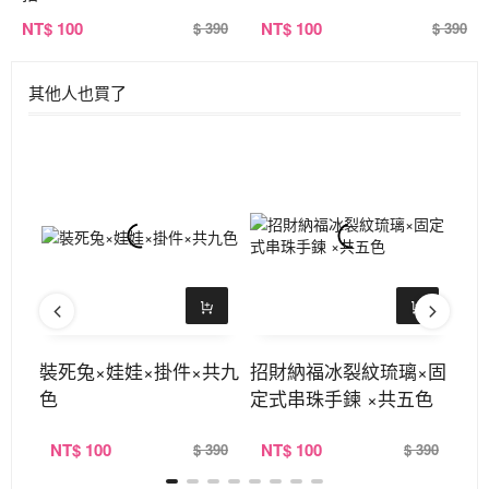
NT
$ 100
NT
$ 100
$ 390
$ 390
其他人也買了
開口
裝死兔×娃娃×掛件×共九
招財納福冰裂紋琉璃×固
9
色
定式串珠手鍊 ×共五色
指
NT
$ 100
NT
$ 100
N
320
$ 390
$ 390