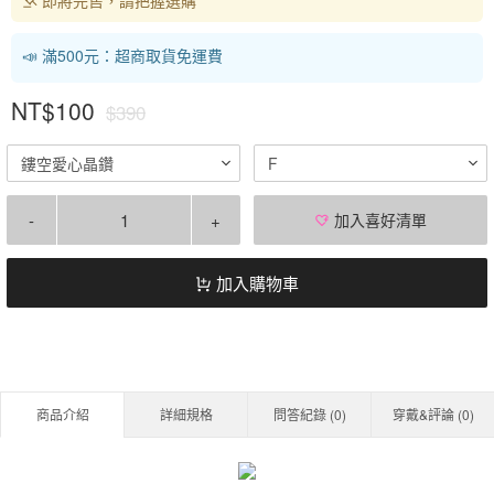
📣 滿500元：超商取貨免運費
NT$100
$390
鏤空愛心晶鑽
F
-
+
加入喜好清單
加入購物車
商品介紹
詳細規格
問答紀錄 (
0
)
穿戴&評論 (
0
)