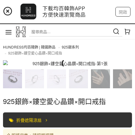
📢 市集預告：9/4-9/6 淡水捷運站
開啟
登入
註冊
📢 市集預告：9/12-9/13 八里海巡基地
我的帳戶
📢 市集預告：8/22-8/23 桃園青埔置地廣場
HUNDRESS均百韓飾 | 韓國飾品
925銀系列
925銀飾×鏤空愛心晶鑽×開口戒指
925銀系列
925銀飾×鏤空愛心晶鑽×開口戒指
折疊遮陽涼扇
即將完售，請把握選購