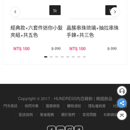
夾×
經典款×六套件迷你小髮
晶簇串珠琉璃×抽拉串珠
海
夾組×共五色
手鍊×共三色
NT
$ 100
NT
$ 100
N
290
$ 290
$ 390
Copyright © 2017 - HUNDRESS均百韓飾 | 韓國飾品
門市資訊
快閃市集
服務條款
購物須知
隱私權政策
付款說明
配送說明
售後服務
關於我們
常見問題
社群網站