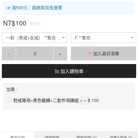
📣 滿500元：超商取貨免運費
NT$100
$520
一對（男戒+女戒） **售完
F **售完
-
+
加入喜好清單
加入購物車
加購：
對戒專用×黑色蠟蠅×二套件項鍊組
$ 100
商品介紹
詳細規格
問答紀錄 (
0
)
穿戴&評論 (
0
)