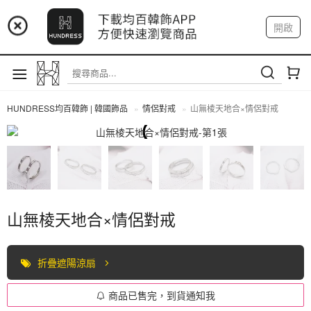
📢 市集預告：9/4-9/6 淡水捷運站
開啟
登入
註冊
📢 市集預告：9/12-9/13 八里海巡基地
我的帳戶
📢 市集預告：8/22-8/23 桃園青埔置地廣場
HUNDRESS均百韓飾 | 韓國飾品
情侶對戒
山無棱天地合×情侶對戒
情侶對戒
山無棱天地合×情侶對戒
折疊遮陽涼扇
商品已售完，到貨通知我