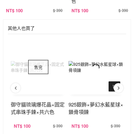
色
NT
$ 100
NT
$ 100
$ 390
$ 390
其他人也買了
紙幾
御守貓琉璃爆花晶×固定
925銀飾×夢幻水藍星球×
招
式串珠手鍊×共六色
鎖骨項鍊
定
NT
$ 100
NT
$ 100
N
390
$ 390
$ 390