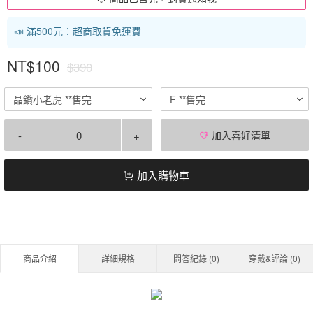
📣 滿500元：超商取貨免運費
NT$100
$390
晶鑽小老虎 **售完
F **售完
-
+
加入喜好清單
加入購物車
商品介紹
詳細規格
問答紀錄 (
0
)
穿戴&評論 (
0
)