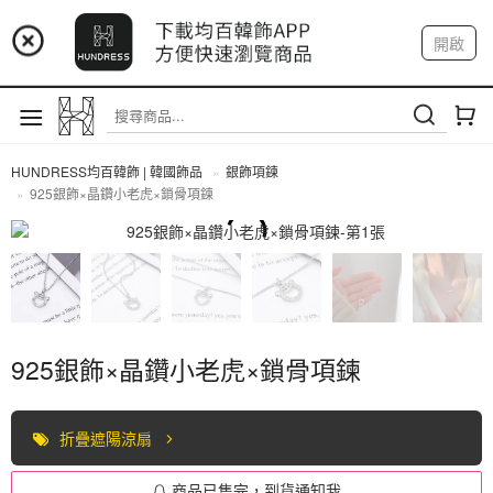
📢 市集預告：9/4-9/6 淡水捷運站
開啟
登入
註冊
📢 市集預告：9/12-9/13 八里海巡基地
我的帳戶
📢 市集預告：8/22-8/23 桃園青埔置地廣場
HUNDRESS均百韓飾 | 韓國飾品
銀飾項鍊
925銀飾×晶鑽小老虎×鎖骨項鍊
全部商品
925銀飾×晶鑽小老虎×鎖骨項鍊
折疊遮陽涼扇
商品已售完，到貨通知我