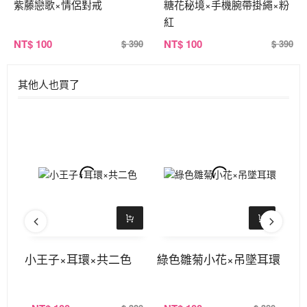
紫藤戀歌×情侶對戒
糖花秘境×手機腕帶掛繩×粉
紅
NT
$ 100
NT
$ 100
$ 390
$ 390
其他人也買了
環×
小王子×耳環×共二色
綠色雛菊小花×吊墜耳環
弧
吊