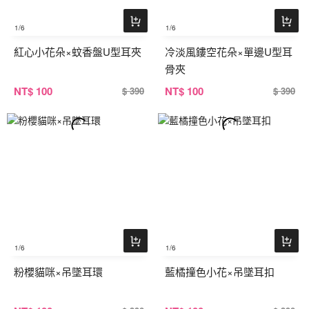
1
/6
1
/6
紅心小花朵×蚊香盤U型耳夾
冷淡風鏤空花朵×單邊U型耳
骨夾
NT
$ 100
NT
$ 100
$ 390
$ 390
1
/6
1
/6
粉櫻貓咪×吊墜耳環
藍橘撞色小花×吊墜耳扣