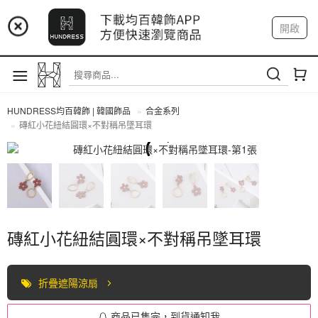
📢 市集預告：9/4-9/6 淡水捷運站
開啟
登入
註冊
📢 市集預告：9/12-9/13 八里海巡基地
我的帳戶
📢 市集預告：8/22-8/23 桃園青埔置地廣場
HUNDRESS均百韓飾 | 韓國飾品
合金系列
磚紅小花紐結圓環×不對稱吊墜耳環
合金系列
磚紅小花紐結圓環×不對稱吊墜耳環
折疊遮陽涼扇
商品已售完，到貨通知我