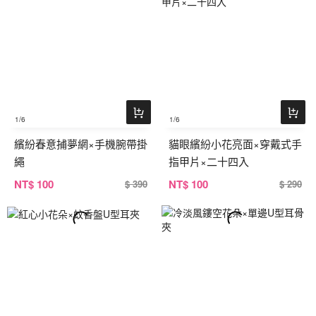
1
/6
1
/6
繽紛春意捕夢網×手機腕帶掛
貓眼繽紛小花亮面×穿戴式手
繩
指甲片×二十四入
NT
$ 100
NT
$ 100
$ 390
$ 290