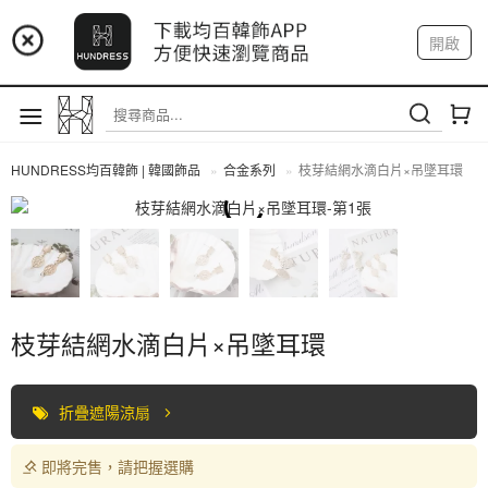
📢 市集預告：9/4-9/6 淡水捷運站
開啟
登入
註冊
📢 市集預告：9/12-9/13 八里海巡基地
我的帳戶
📢 市集預告：8/22-8/23 桃園青埔置地廣場
HUNDRESS均百韓飾 | 韓國飾品
合金系列
枝芽結網水滴白片×吊墜耳環
合金系列
枝芽結網水滴白片×吊墜耳環
折疊遮陽涼扇
即將完售，請把握選購