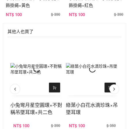
飾掛繩×黃色
飾掛繩×紅色
NT
$ 100
NT
$ 100
$ 390
$ 390
其他人也買了
定式
小兔彎月星空圓環×不對
綠葉小白花水滴珍珠×吊
唯
稱吊墜耳環×共二色
墜耳環
環
NT
$ 100
NT
$ 100
N
390
$ 390
$ 350