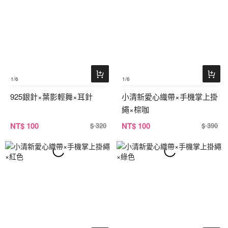
1
/6
1
/6
925銀針×葉影輕舞×耳針
小清新愛心織帶×手機掌上掛
繩×棕咖
NT
$ 100
NT
$ 100
$ 320
$ 390