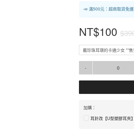
📣 滿500元：超商取貨免
NT$100
$39
戴珍珠耳環的卡通少女 **售
-
加購：
耳針改【U型塑膠耳夾