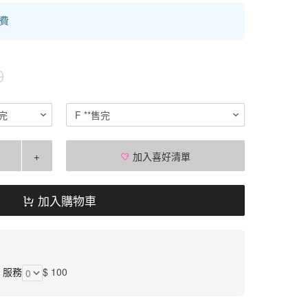
運費
0
完
F **售完
+
加入喜好清單
加入購物車
】服務
$ 100