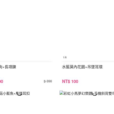
1
/6
狗×長項鍊
水藍莫內花園×吊墜耳環
00
NT
$ 100
$ 390