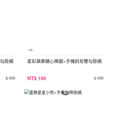
1
/6
雙勾掛繩
星彩蘋果糖心樂園×手機斜背雙勾掛繩
NT
$ 100
$ 390
$ 390