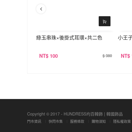
不對稱吊墜耳環
綠玉串珠×後掛式耳環×共二色
小王子
NT
$ 100
NT
$
$ 390
$ 380
Copyright © 2017 - HUNDRESS均百韓飾 | 韓國飾品
門市資訊
快閃市集
服務條款
購物須知
隱私權政策