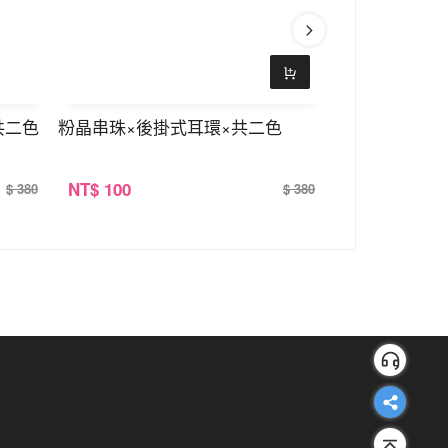
共二色
粉晶串珠×後掛式耳環×共二色
等主人的櫻花
NT
$ 100
NT
$ 100
$ 380
$ 380