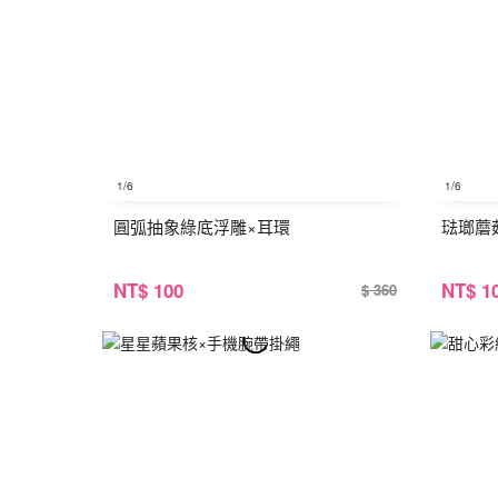
1
/6
1
/6
圓弧抽象綠底浮雕×耳環
琺瑯蘑
NT
$ 100
NT
$ 1
$ 360