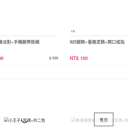
1
/6
繪派對×手機腕帶掛繩
925銀飾×童趣塗鴉×開口戒指
00
NT
$ 100
$ 390