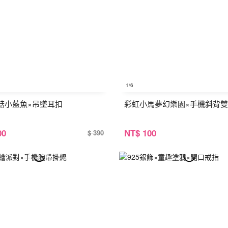
1
/6
菇小藍魚×吊墜耳扣
彩虹小馬夢幻樂園×手機斜背
00
NT
$ 100
$ 390