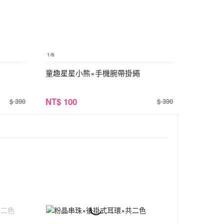
1
/6
童趣星星小熊×手機腕帶掛繩
NT
$ 100
$ 390
$ 390