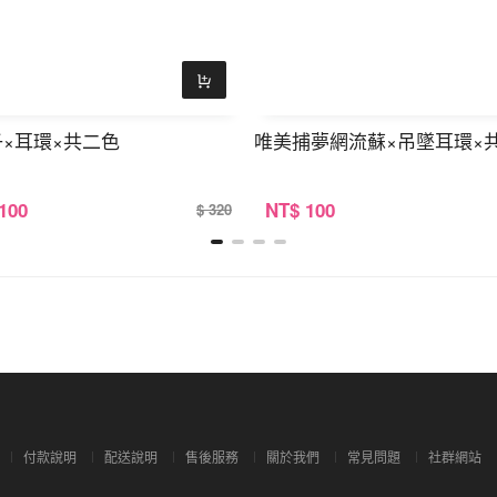
×耳環×共二色
唯美捕夢網流蘇×吊墜耳環×
 100
NT
$ 100
$ 320
付款說明
配送說明
售後服務
關於我們
常見問題
社群網站