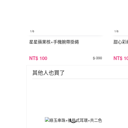
1
/6
1
/6
星星蘋果核×手機腕帶掛繩
甜心彩
NT
$ 100
NT
$ 1
$ 390
其他人也買了