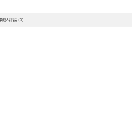
穿戴&評論 (
0
)