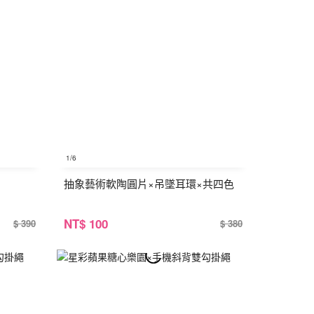
1
/6
抽象藝術軟陶圓片×吊墜耳環×共四色
NT
$ 100
$ 390
$ 380