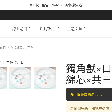
📢 市集預告：9/12-9/13 八里海巡基地
📢 市集預告：8/22-8/23 桃園青埔置地廣場
線上購買
活動新訊
主題文章
磁釦×附八片綿芯×共三色
獨角獸×
綿芯×共
折疊遮陽涼扇
即將完售，請把握選購