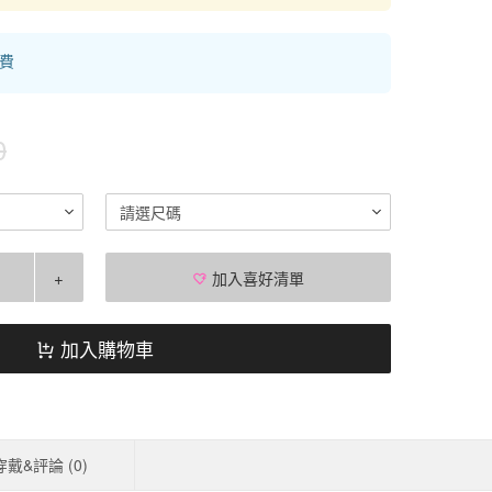
運費
0
請選尺碼
+
加入喜好清單
加入購物車
穿戴&評論 (
0
)