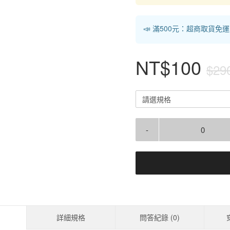
📣 滿500元：超商取貨免
NT$100
$29
請選規格
-
詳細規格
問答紀錄 (
0
)