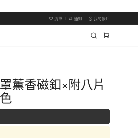
清單
通知
我的帳戶
口罩薰香磁釦×附八片
三色