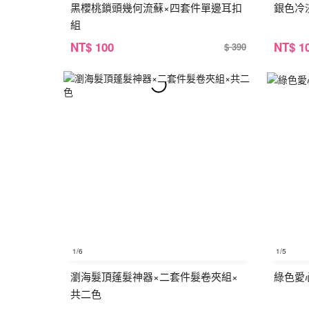
黑櫻桃鎖頭幾何流蘇×四套件單邊耳扣
銀色冷
組
NT
$ 100
NT
$ 1
$ 390
1
/6
1
/5
瀏海髮頂蓬髮神器×二套件髮卷夾組×
綠色愛
共二色