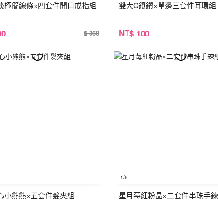
淡極簡線條×四套件開口戒指組
雙大C鑲鑽×單邊三套件耳環組
00
NT
$ 100
$ 360
1
/6
心小熊熊×五套件髮夾組
星月莓紅粉晶×二套件串珠手