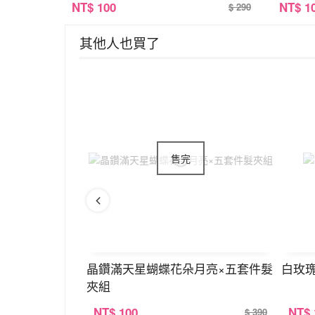
NT
$ 100
NT
$ 1
$ 290
其他人也買了
掛件×共二色
晶鑽滿天星蝴蝶花朵月亮×五套件髮
白玫
夾組
NT
$ 100
NT
$
$ 390
$ 390