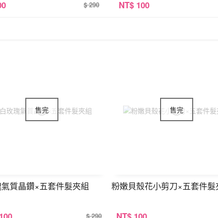
00
NT
$ 100
$ 290
瑰氣質晶鑽×五套件髮夾組
粉嫩貝殼花小剪刀×五套件髮
 100
NT
$ 100
$ 290