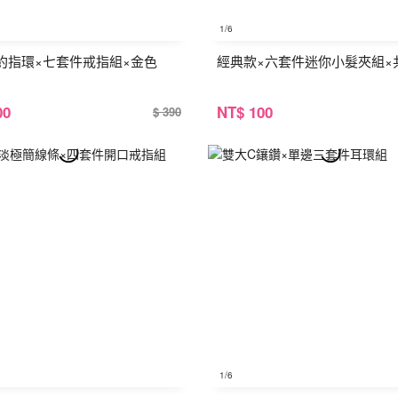
1
/6
約指環×七套件戒指組×金色
經典款×六套件迷你小髮夾組×
00
NT
$ 100
$ 390
1
/6