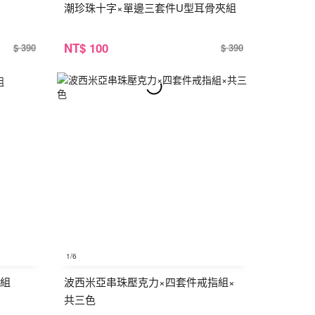
潮珍珠十字×單邊三套件U型耳骨夾組
NT
$ 100
$ 390
$ 390
1
/6
鍊組
波西米亞串珠壓克力×四套件戒指組×
共三色