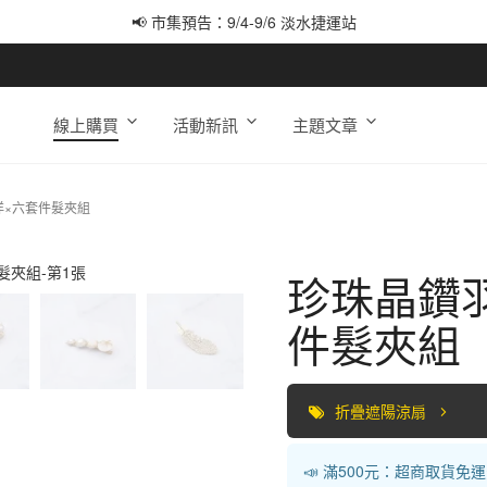
📢 市集預告：9/4-9/6 淡水捷運站
📢 市集預告：9/12-9/13 八里海巡基地
📢 市集預告：8/22-8/23 桃園青埔置地廣場
線上購買
活動新訊
主題文章
洋×六套件髮夾組
珍珠晶鑽
件髮夾組
折疊遮陽涼扇
📣 滿500元：超商取貨免