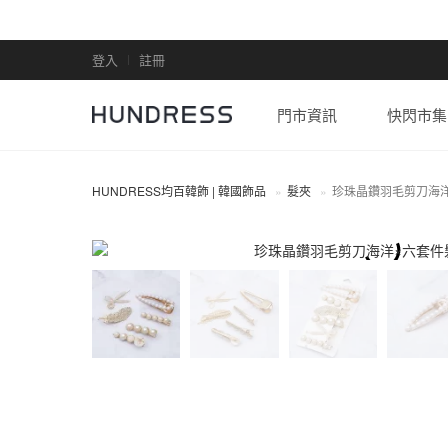
登入
註冊
門市資訊
快閃市集
HUNDRESS均百韓飾 | 韓國飾品
髮夾
珍珠晶鑽羽毛剪刀海
髮夾