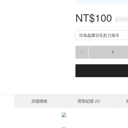
NT$100
$39
珍珠晶鑽羽毛剪刀海洋
-
詳細規格
問答紀錄 (
0
)