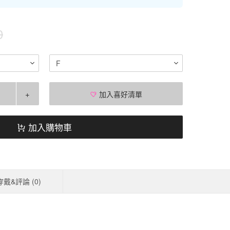
0
F
+
加入喜好清單
加入購物車
穿戴&評論 (
0
)