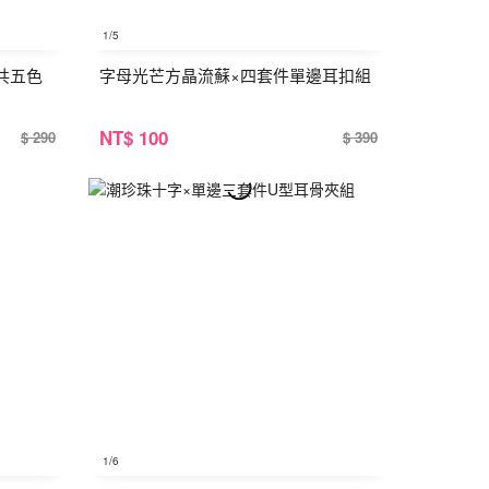
1
/5
共五色
字母光芒方晶流蘇×四套件單邊耳扣組
NT
$ 100
$ 290
$ 390
1
/6