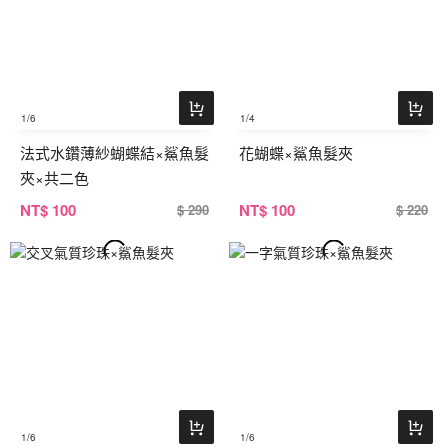
1
/6
1
/4
法式水鑽薄紗蝴蝶結×鯊魚髮
花蝴蝶×鯊魚髮夾
夾×共二色
NT
$ 100
NT
$ 100
$ 290
$ 220
1
/6
1
/6