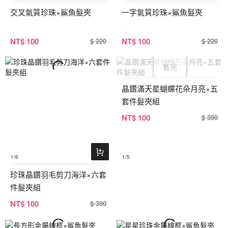
交叉氣質珍珠×鯊魚髮夾
一字氣質珍珠×鯊魚髮夾
NT
$ 100
NT
$ 100
$ 220
$ 220
晶鑽滿天星蝴蝶花朵月亮×五
套件髮夾組
NT
$ 100
$ 390
1
/6
1
/5
珍珠晶鑽羽毛剪刀海洋×六套
件髮夾組
NT
$ 100
$ 390