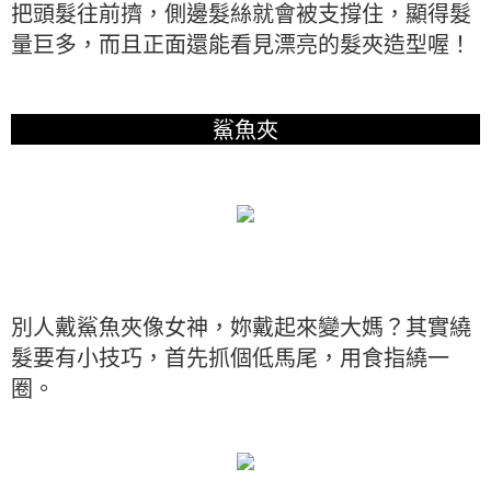
把頭髮往前擠，側邊髮絲就會被支撐住，顯得髮
量巨多，而且正面還能看見漂亮的髮夾造型喔！
鯊魚夾
別人戴鯊魚夾像女神，妳戴起來變大媽？其實繞
髮要有小技巧，首先抓個低馬尾，用食指繞一
圈。