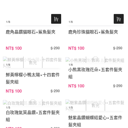
1
/6
1
/6
鹿角晶鑽貓眼石×鯊魚髮夾
鹿角珍珠貓眼石×鯊魚髮夾
NT
$ 100
NT
$ 100
$ 290
$ 290
1
/6
1
/6
小熊黑玫瑰花朵×五套件髮夾
鮮黃檸檬小鴨太陽×十四套件
組
髮夾組
NT
$ 100
$ 290
NT
$ 100
$ 290
1
/5
1
/5
白玫瑰氣質晶鑽×五套件髮夾
魅紫晶鑽蝴蝶結愛心×五套件
組
髮夾組