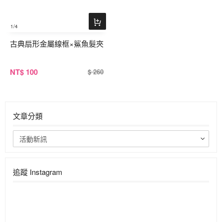
1
/4
古典扇形金屬線框×鯊魚髮夾
NT
$ 100
$ 260
文章分類
活動新訊
追蹤 Instagram