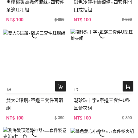
黑櫻桃鎖頭幾何流蘇×四套件
銀色冷淡極簡線條×四套件開
單邊耳扣組
口戒指組
NT
$ 100
NT
$ 100
$ 390
$ 360
1
/6
1
/6
雙大C鑲鑽×單邊三套件耳環
潮珍珠十字×單邊三套件U型
組
耳骨夾組
NT
$ 100
NT
$ 100
$ 390
$ 390