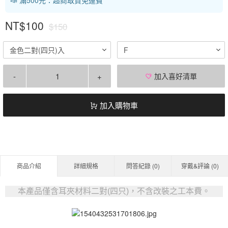
NT$100
$150
金色二對(四只)入
F
-
+
加入喜好清單
加入購物車
商品介紹
詳細規格
問答紀錄 (
0
)
穿戴&評論 (
0
)
本產品僅含耳夾材料二對(
四只)
，不含改裝之工本費。