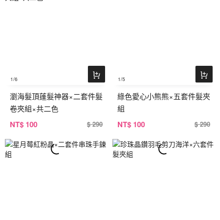
1
/6
1
/5
瀏海髮頂蓬髮神器×二套件髮
綠色愛心小熊熊×五套件髮夾
卷夾組×共二色
組
NT
$ 100
NT
$ 100
$ 290
$ 290