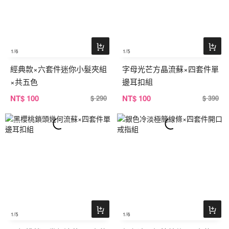
1
/6
1
/5
經典款×六套件迷你小髮夾組
字母光芒方晶流蘇×四套件單
×共五色
邊耳扣組
NT
$ 100
NT
$ 100
$ 290
$ 390
1
/5
1
/6