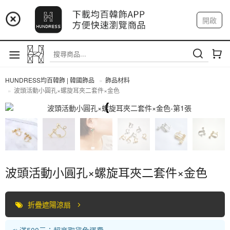
📢 市集預告：9/4-9/6 淡水捷運站
開啟
登入
註冊
📢 市集預告：9/12-9/13 八里海巡基地
我的帳戶
📢 市集預告：8/22-8/23 桃園青埔置地廣場
HUNDRESS均百韓飾 | 韓國飾品
飾品材料
波頭活動小圓孔×螺旋耳夾二套件×金色
飾品材料
波頭活動小圓孔×螺旋耳夾二套件×金色
折疊遮陽涼扇
📣 滿500元：超商取貨免運費