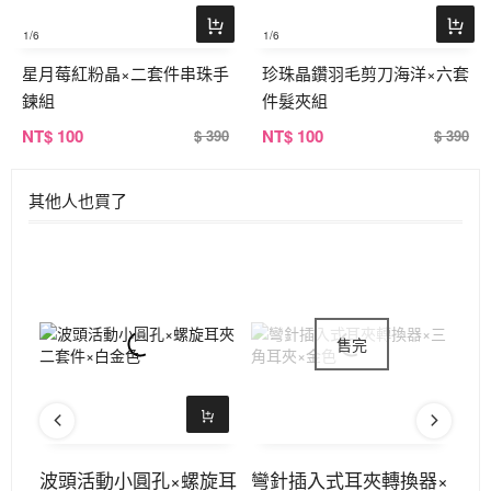
1
/6
1
/6
星月莓紅粉晶×二套件串珠手
珍珠晶鑽羽毛剪刀海洋×六套
鍊組
件髮夾組
NT
$ 100
NT
$ 100
$ 390
$ 390
其他人也買了
耳針
波頭活動小圓孔×螺旋耳
彎針插入式耳夾轉換器×
垂