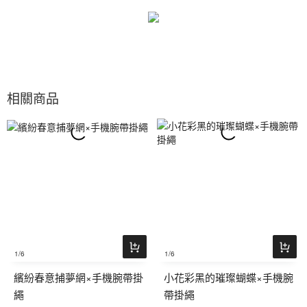
相關商品
1
/6
1
/6
繽紛春意捕夢網×手機腕帶掛
小花彩黑的璀璨蝴蝶×手機腕
繩
帶掛繩