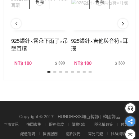
不對
925銀針×雲朵下雨了×吊
925銀針×吉他與音符×耳
9
墜耳環
環
耳
NT
$ 100
NT
$ 100
N
390
$ 390
$ 380
Copyright © 2017 - HUNDRESS均百韓飾 | 韓國飾品
門市資訊
快閃市集
服務條款
購物須知
隱私權政策
付款說明
配送說明
售後服務
關於我們
常見問題
社群網站