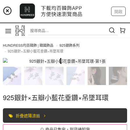
📢 市集預告：9/4-9/6 淡水捷運站
開啟
登入
註冊
📢 市集預告：9/12-9/13 八里海巡基地
我的帳戶
📢 市集預告：8/22-8/23 桃園青埔置地廣場
HUNDRESS均百韓飾 | 韓國飾品
925銀飾系列
925銀針×五瓣小藍花垂鑽×吊墜耳環
925銀飾系列
925銀針×五瓣小藍花垂鑽×吊墜耳環
折疊遮陽涼扇
商品已售完，到貨通知我