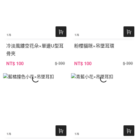
1
/6
1
/6
冷淡風鏤空花朵×單邊U型耳
粉櫻貓咪×吊墜耳環
骨夾
NT
$ 100
NT
$ 100
$ 390
$ 390
1
/6
1
/6