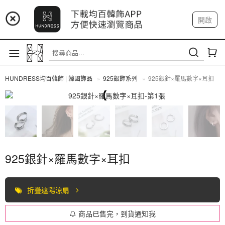
📢 市集預告：9/4-9/6 淡水捷運站
開啟
登入
註冊
📢 市集預告：9/12-9/13 八里海巡基地
我的帳戶
📢 市集預告：8/22-8/23 桃園青埔置地廣場
HUNDRESS均百韓飾 | 韓國飾品
925銀飾系列
925銀針×羅馬數字×耳扣
925銀飾系列
925銀針×羅馬數字×耳扣
折疊遮陽涼扇
商品已售完，到貨通知我