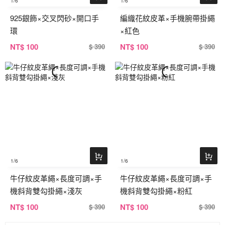
1
/6
1
/6
925銀飾×交叉閃砂×開口手
編織花紋皮革×手機腕帶掛繩
環
×紅色
NT
$ 100
NT
$ 100
$ 390
$ 390
1
/6
1
/6
牛仔紋皮革繩×長度可調×手
牛仔紋皮革繩×長度可調×手
機斜背雙勾掛繩×淺灰
機斜背雙勾掛繩×粉紅
NT
$ 100
NT
$ 100
$ 390
$ 390