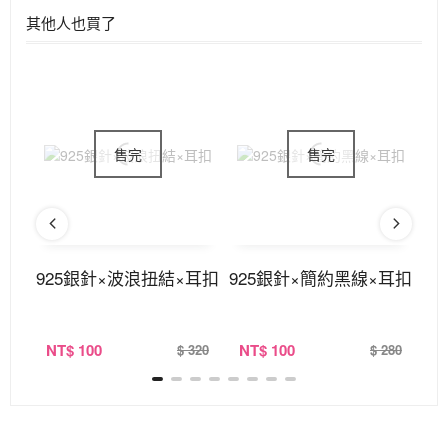
其他人也買了
扣
925銀針×波浪扭結×耳扣
925銀針×簡約黑線×耳扣
9
NT
$ 100
NT
$ 100
N
360
$ 320
$ 280