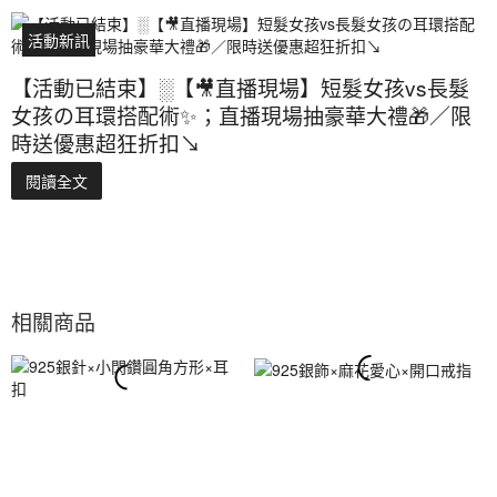
活動新訊
【活動已結束】░【🎥直播現場】短髮女孩vs長髮
女孩の耳環搭配術✨；直播現場抽豪華大禮🎁／限
時送優惠超狂折扣↘️
閱讀全文
相關商品