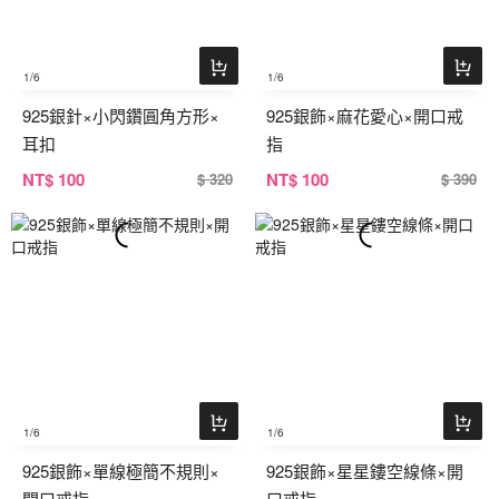
1
/6
1
/6
925銀針×小閃鑽圓角方形×
925銀飾×麻花愛心×開口戒
耳扣
指
NT
$ 100
NT
$ 100
$ 320
$ 390
1
/6
1
/6
925銀飾×單線極簡不規則×
925銀飾×星星鏤空線條×開
開口戒指
口戒指