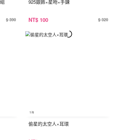
鍊組
925銀飾×星吻×手鍊
NT
$ 100
$ 390
$ 320
1
/6
偷星的太空人×耳環