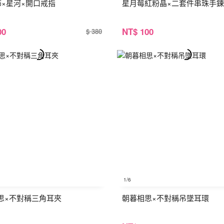
飾×星河×開口戒指
星月莓紅粉晶×二套件串珠手
00
NT
$ 100
$ 380
1
/6
思×不對稱三角耳夾
朝暮相思×不對稱吊墜耳環