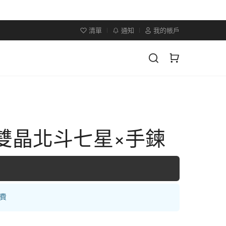
清單
通知
我的帳戶
×雙晶北斗七星×手鍊
運費