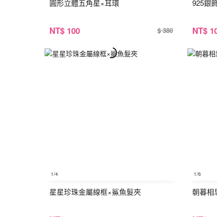
圓形立體五角星×耳環
925銀
NT
$ 100
NT
$ 1
$ 380
1
/4
1
/6
星星珍珠金屬線框×鯊魚髮夾
朝暮相