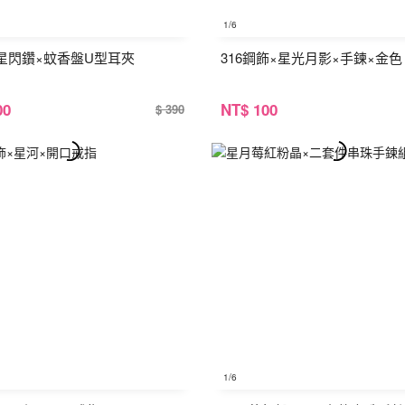
1
/6
星閃鑽×蚊香盤U型耳夾
316鋼飾×星光月影×手鍊×金色
00
NT
$ 100
$ 390
1
/6