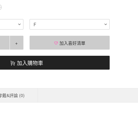
0
F
+
加入喜好清單
加入購物車
穿戴&評論 (
0
)