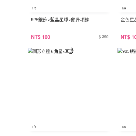
1
/6
1
/6
925銀飾×藍晶星球×鎖骨項鍊
金色星
NT
$ 100
NT
$ 1
$ 390
1
/6
1
/6