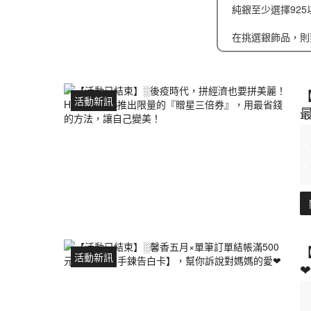
純銀至少選擇92
在挑選銀飾品，則要注
活動新訊
活動新訊
❤