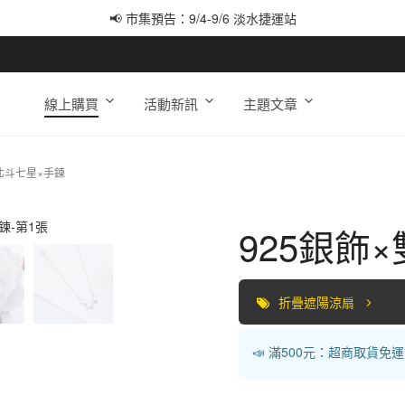
📢 市集預告：9/4-9/6 淡水捷運站
📢 市集預告：9/12-9/13 八里海巡基地
📢 市集預告：8/22-8/23 桃園青埔置地廣場
線上購買
活動新訊
主題文章
北斗七星×手鍊
925銀飾
折疊遮陽涼扇
📣 滿500元：超商取貨免