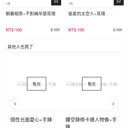
1
/6
1
/6
朝暮相思×不對稱吊墜耳環
偷星的太空人×耳環
NT
$ 100
NT
$ 100
$ 320
$ 320
其他人也買了
鎖骨
個性光面愛心×手鍊
鏤空鍊條卡通人物像×手
御
鍊
式