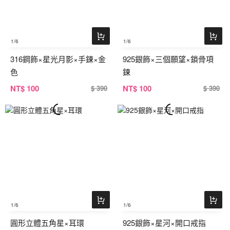
1
/6
1
/6
316鋼飾×星光月影×手鍊×金
925銀飾×三個願望×鎖骨項
色
鍊
NT
$ 100
NT
$ 100
$ 390
$ 390
1
/6
1
/6
圓形立體五角星×耳環
925銀飾×星河×開口戒指