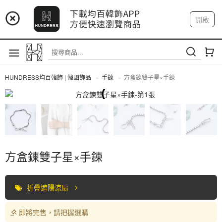
📢 市集預告：9/4-9/6 淡水捷運站
開啟
登入
註冊
📢 市集預告：9/12-9/13 八里海巡基地
我的帳戶
📢 市集預告：8/22-8/23 桃園青埔置地廣場
HUNDRESS均百韓飾 | 韓國飾品
手鍊
方盒鍊雙子星×手鍊
手鍊
方盒鍊雙子星×手鍊
折疊遮陽涼扇
即將完售，請把握選購