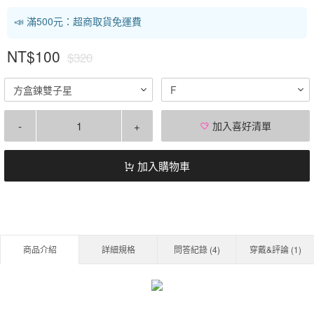
📣 滿500元：超商取貨免運費
NT$100
$320
方盒鍊雙子星
F
-
+
加入喜好清單
加入購物車
商品介紹
詳細規格
問答紀錄 (
4
)
穿戴&評論 (
1
)