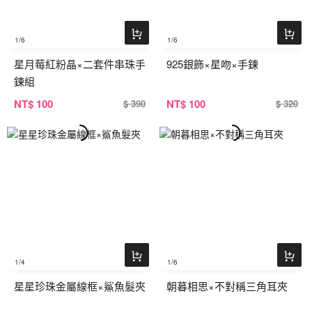
1
/6
1
/6
星月莓紅粉晶×二套件串珠手
925銀飾×星吻×手鍊
鍊組
NT
$ 100
NT
$ 100
$ 390
$ 320
1
/4
1
/6
星星珍珠金屬線框×鯊魚髮夾
朝暮相思×不對稱三角耳夾