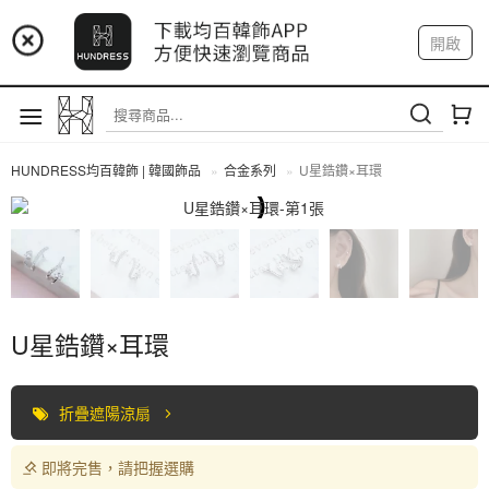
📢 市集預告：9/12-9/13 八里海巡基地
開啟
登入
註冊
我的帳戶
📢 市集預告：8/22-8/23 桃園青埔置地廣場
HUNDRESS均百韓飾 | 韓國飾品
合金系列
U星鋯鑽×耳環
合金系列
U星鋯鑽×耳環
折疊遮陽涼扇
即將完售，請把握選購