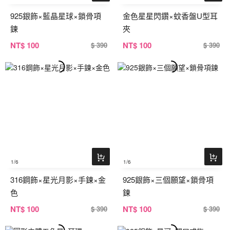
925銀飾×藍晶星球×鎖骨項
金色星星閃鑽×蚊香盤U型耳
鍊
夾
NT
$ 100
NT
$ 100
$ 390
$ 390
1
/6
1
/6
316鋼飾×星光月影×手鍊×金
925銀飾×三個願望×鎖骨項
色
鍊
NT
$ 100
NT
$ 100
$ 390
$ 390