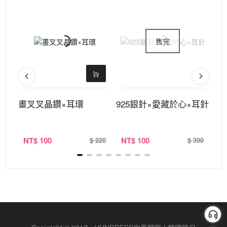
空菱
畫叉叉晶鑽×耳環
925銀針×愛藏於心×耳針
9
NT
$ 100
NT
$ 100
N
320
$ 220
$ 390