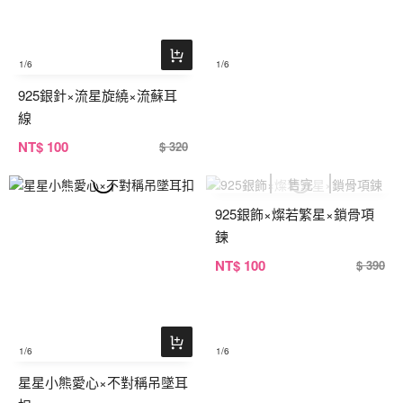
1
/6
1
/6
925銀針×流星旋繞×流蘇耳
線
NT
$ 100
$ 320
925銀飾×燦若繁星×鎖骨項
鍊
NT
$ 100
$ 390
1
/6
1
/6
星星小熊愛心×不對稱吊墜耳