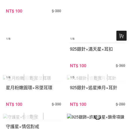
NT
$ 100
$ 380
1
/6
1
/6
925銀針×滿天星×耳扣
NT
$ 100
$ 360
1
/6
1
/5
星月粉嫩圓環×吊墜耳環
925銀針×追星捧月×耳針
NT
$ 100
NT
$ 100
$ 390
$ 280
守護星×情侶對戒