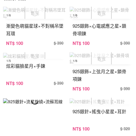
1
/6
1
/6
漸變色萌貓星球×不對稱吊墜
925銀飾×心電感應之星×鎖
耳環
骨項鍊
NT
$ 100
NT
$ 100
$ 390
$ 390
1
/5
1
/6
炫彩貓臉星月×手鍊
925銀飾×上弦月之星×鎖骨
項鍊
NT
$ 100
$ 390
NT
$ 100
$ 390
925銀針×搖曳小星星×耳針
NT
$ 100
$ 320