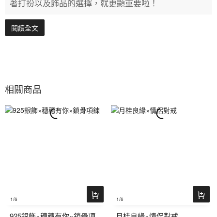
著打扮以及飾品的選擇，就更顯重要啦！
閱讀全文
相關商品
1
/6
1
/6
925銀飾×穗穗有你×鎖骨項
月桂良緣×情侶對戒