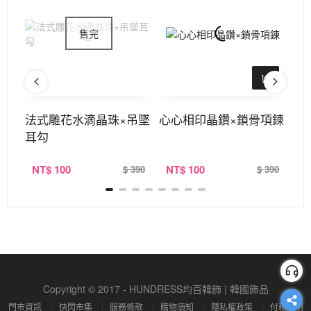
貓眼
法式雕花水滴晶珠×吊墜
心心相印晶鑽×鎖骨項鍊
9
耳勾
骨
NT
$ 100
NT
$ 100
N
390
$ 390
$ 390
Copyright © 2017 - HUNDRESS均百韓飾 | 韓國飾品
門市資訊
快閃市集
服務條款
購物須知
隱私權政策
付款說明