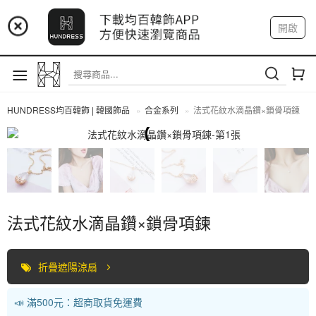
📢 市集預告：9/4-9/6 淡水捷運站
開啟
登入
註冊
📢 市集預告：9/12-9/13 八里海巡基地
我的帳戶
📢 市集預告：8/22-8/23 桃園青埔置地廣場
HUNDRESS均百韓飾 | 韓國飾品
合金系列
法式花紋水滴晶鑽×鎖骨項鍊
合金系列
法式花紋水滴晶鑽×鎖骨項鍊
折疊遮陽涼扇
📣 滿500元：超商取貨免運費